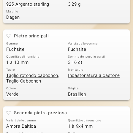
925 Argento sterling
3,29 g
 nell’Arte
Marchio
Dagen
 MINERALE
Pietre principali
Gemme
Varietà delle gemme
Fuchsite
Fuchsite
Quantità e dimensione
Somma del peso in carati
1 à 10 mm
3,16 ct
Taglio
Montatura
Taglio rotondo cabochon,
Incastonatura a castone
Taglio Cabochon
Colore
Origine
Verde
Brasilien
Seconda pietra preziosa
Varietà delle gemme
Quantità e dimensione
Ambra Baltica
1 à 9x4 mm