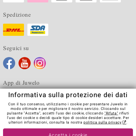
Spedizione
Seguici su
App di Juwelo
Informativa sulla protezione dei dati
Con il tuo consenso, utilizziamo i cookie per presentare Juwelo in
modo ottimale e per migliorare il nostro servizio. Cliccando sul
pulsante "Accetta", accetti l'uso dei cookie, cliccando
"Rifuta"
rifiuti
Condizioni generali di vendita
Informativa Privacy
Cookies
l'uso dei cookie o decidi quale tipo di cookie desideri accettare. Per
Note legali
Contatti
Recedere dal contratto
ulteriori informazioni, consulta la nostra
politica sulla privacy
.
Visit our stores in other countries:
Accetta i cookie