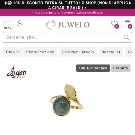
☀️😱 10% DI SCONTO EXTRA SU TUTTO LO SHOP (NON SI APPLICA
A CIRARI E SALDI) >
Il vostro esperto di gemme preziose certificate
800 986 787
0
0
MENU
 collezioni
 gioielli
tre più importanti
 preziose
Acquistare in diretta
Design
Informazioni generali
Pietre preziose per colore
Metallo prezioso
Approfondimenti
Juwelo
Misure anelli
Pietre preziose
Consigli
old
Gioielli
Pietre Preziose
Collezioni Juwelo
Bestseller
Nov
NI
 with Love
100 % autentico
Esaurito
Nature
rong
 Boutique
ana