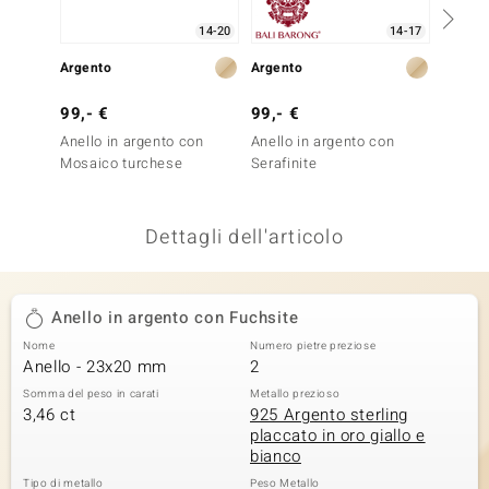
remonti
14-20
14-17
Argento
Argento
Argent
uca
99,- €
99,- €
79,- 
uwelo
Anello in argento con
Anello in argento con
Anello
NO Collection
Mosaico turchese
Serafinite
Agata 
nts by de Melo
Dettagli dell'articolo
va
otenier
Anello in argento con Fuchsite
Nome
Numero pietre preziose
Anello - 23x20 mm
2
Somma del peso in carati
Metallo prezioso
3,46 ct
925 Argento sterling
placcato in oro giallo e
bianco
 Classics
Tipo di metallo
Peso Metallo