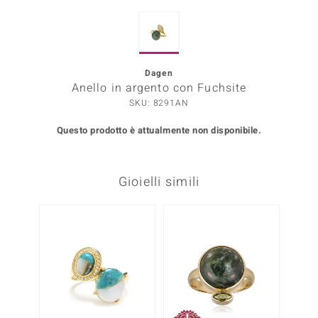
Prince Designs
Dagen
o
Anello in argento con Fuchsite
SKU: 8291AN
Chic
Questo prodotto è attualmente non disponibile.
LINSELL SELECTION
n Vogue
Gioielli simili
 Show
o Paraíso
Essential
me del Boss
 Diamonds