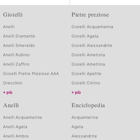
Gioielli
Pietre preziose
Anelli
Gioielli Acquamarina
Anelli Diamante
Gioielli Agata
Anelli Smeraldo
Gioielli Alessandrite
Anelli Rubino
Gioielli Ametista
Anelli Zaffiro
Gioielli Ametrina
Gioielli Pietre Preziose AAA
Gioielli Apatite
Orecchini
Gioielli Citrino
più
più
Anelli
Enciclopedia
Anelli Acquamarina
Acquamarina
Anelli Agata
Agata
Anelli Ambra
Alessandrite