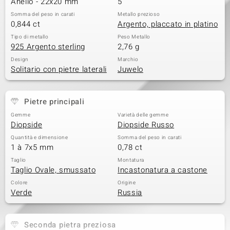
Anello - 22x20 mm
5
 nell’Arte
Somma del peso in carati
Metallo prezioso
0,844 ct
Argento, placcato in platino
 MINERALE
Tipo di metallo
Peso Metallo
925 Argento sterling
2,76 g
Design
Marchio
Solitario con pietre laterali
Juwelo
Pietre principali
Gemme
Varietà delle gemme
Diopside
Diopside Russo
Quantità e dimensione
Somma del peso in carati
1 à 7x5 mm
0,78 ct
Taglio
Montatura
Taglio Ovale, smussato
Incastonatura a castone
Colore
Origine
Verde
Russia
Seconda pietra preziosa