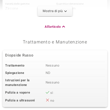
Varietà delle gemme
Quantità e dimensione
Zircone
2 à 1,5 mm
Mostra di più
Somma del peso in carati
Taglio
0,04 ct
Taglio rotondo
Montatura
Origine
All'articolo
pavé
Cambogia
Trattamento e Manutenzione
Terza pietra preziosa
Varietà delle gemme
Quantità e dimensione
Diopside Russo
Zircone
2 à 1,3 mm
Somma del peso in carati
Taglio
Trattamento
Nessuno
0,024 ct
Taglio rotondo
Spiegazione
ND
Montatura
Origine
pavé
Cambogia
Istruzioni per la
Nessuno
manutenzione
Pulizia a vapore
sì
Pulizia a ultrasuoni
no