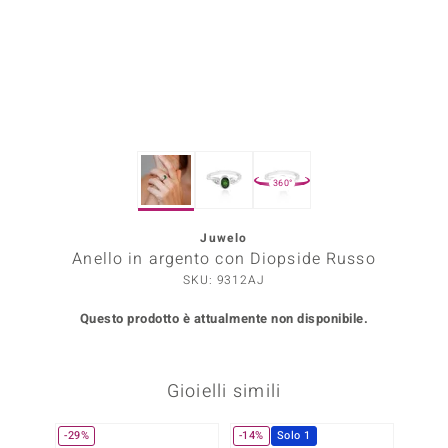
Prince Designs
o
Chic
360°
LINSELL SELECTION
n Vogue
Juwelo
Anello in argento con Diopside Russo
 Show
SKU: 9312AJ
o Paraíso
Questo prodotto è attualmente non disponibile.
Essential
Gioielli simili
me del Boss
 Diamonds
-29%
-14%
Solo 1
-25%