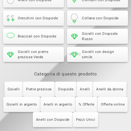
Anelli con Diopside
Ciondoli con Diopside
Orecchini con Diopside
Collane con Diopside
Gioielli con Diopside
Bracciali con Diopside
Russo
Gioielli con pietre
Gioielli con design
preziose Verde
simile
Categoria di questo prodotto
Gioielli
Pietre preziose
Diopside
Anelli
Anelli da donna
Gioielli in argento
Anelli in argento
% Offerte
Offerte online
Anelli con Diopside
Pezzi Unici