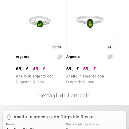
remonti
uca
uwelo
NO Collection
20-23
14
nts by de Melo
Argento
Argento
Argent
va
69,- €
49,- €
69,- €
59,- €
199,-
Anello in argento con
Anello in argento con
Anello
otenier
Diopside Russo
Diopside Russo
Apatit
Dettagli dell'articolo
Anello in argento con Diopside Russo
Nome
Numero pietre preziose
 Classics