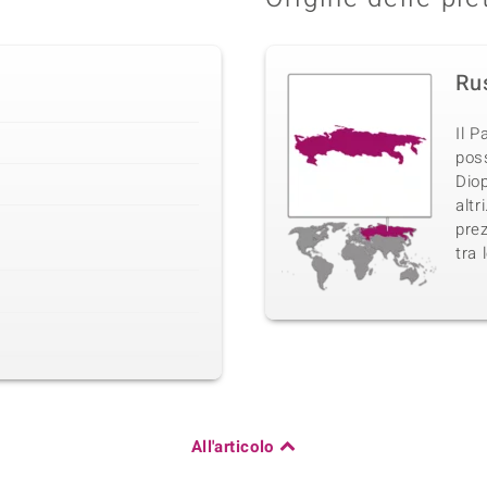
Ru
Il 
poss
Diop
altr
pre
tra
All'articolo