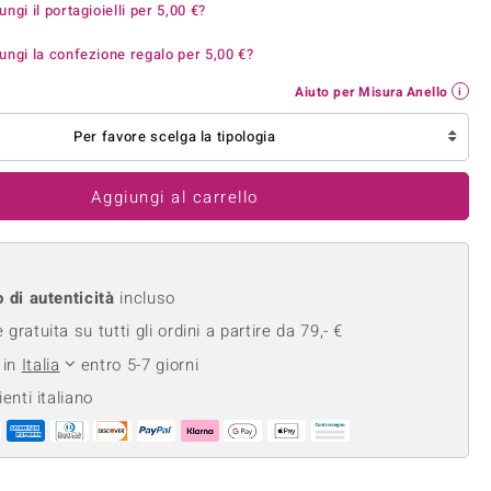
ungi il portagioielli per
5,00 €
?
Anelli in Misura 26
onio
Crisoprasio
Anelli in Misura 29
ungi la confezione regalo per
5,00 €
?
de
Fluorite
Creation
Novità
zzuli
Onice
Aiuto per Misura Anello
Gioielli in più varianti
Rodolite
Per favore scelga la tipologia
se
Tormalina
Aggiungi al carrello
o di autenticità
incluso
gratuita su tutti gli ordini a partire da 79,- €
 in
Italia
entro 5-7 giorni
ienti italiano