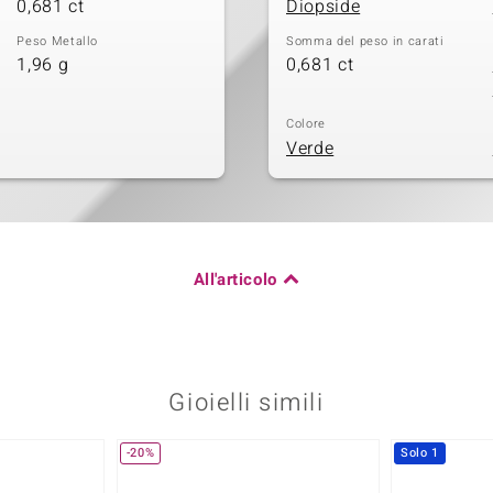
0,681 ct
Diopside
Peso Metallo
Somma del peso in carati
1,96 g
0,681 ct
Colore
Verde
All'articolo
Gioielli simili
-20%
Solo 1