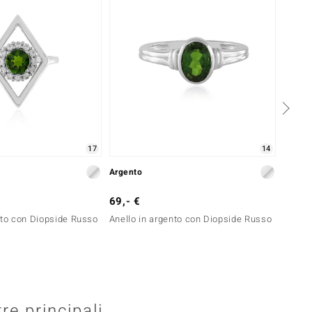
17
14
Argento
Argent
69,- €
69,- 
nto con Diopside Russo
Anello in argento con Diopside Russo
Anello
tre principali