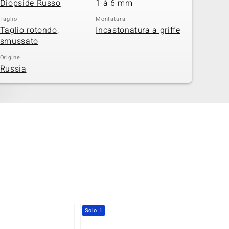
Diopside Russo
1 à 6 mm
Taglio
Montatura
Taglio rotondo,
Incastonatura a griffe
smussato
Origine
Russia
Solo 1