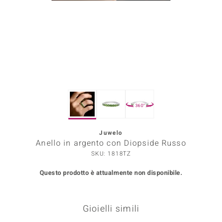
Prince Designs
o
Chic
LINSELL SELECTION
360°
n Vogue
Juwelo
 Show
Anello in argento con Diopside Russo
o Paraíso
SKU: 1818TZ
Questo prodotto è attualmente non disponibile.
Essential
me del Boss
Gioielli simili
 Diamonds