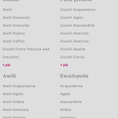
Anelli
Gioielli Acquamarina
Anelli Diamante
Gioielli Agata
Anelli Smeraldo
Gioielli Alessandrite
Anelli Rubino
Gioielli Ametista
Anelli Zaffiro
Gioielli Ametrina
Gioielli Pietre Preziose AAA
Gioielli Apatite
Orecchini
Gioielli Citrino
più
più
Anelli
Enciclopedia
Anelli Acquamarina
Acquamarina
Anelli Agata
Agata
Anelli Ambra
Alessandrite
Anelli Ametista
Ambra
Anelli Apatite
Ametrina