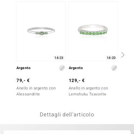
-13%
remonti
uca
uwelo
NO Collection
nts by de Melo
14-23
14-20
Argento
Argento
Argent
va
79,- €
129,- €
79,- 
otenier
Anello in argento con
Anello in argento con
Anello
Alessandrite
Lemshuku Tsavorite
Idocra
Dettagli dell'articolo
 Classics