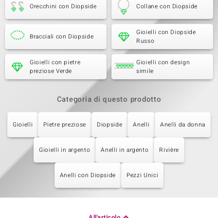
Orecchini con Diopside
Collane con Diopside
Gioielli con Diopside
Bracciali con Diopside
Russo
Gioielli con pietre
Gioielli con design
preziose Verde
simile
Categoria di questo prodotto
Gioielli
Pietre preziose
Diopside
Anelli
Anelli da donna
Gioielli in argento
Anelli in argento
Rivière
Anelli con Diopside
Pezzi Unici
All'articolo