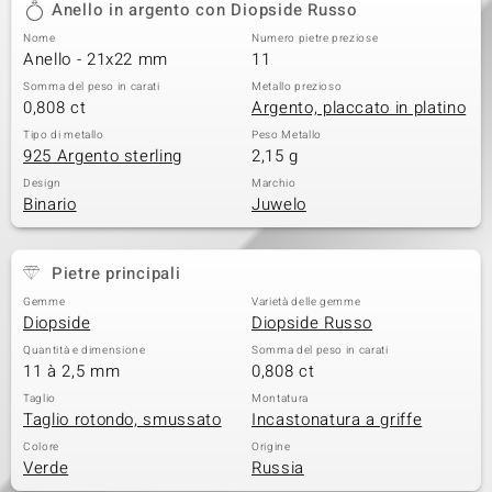
Anello in argento con Diopside Russo
 nell’Arte
Nome
Numero pietre preziose
Anello - 21x22 mm
11
 MINERALE
Somma del peso in carati
Metallo prezioso
0,808 ct
Argento, placcato in platino
Tipo di metallo
Peso Metallo
925 Argento sterling
2,15 g
Design
Marchio
Binario
Juwelo
Pietre principali
Gemme
Varietà delle gemme
Diopside
Diopside Russo
Quantità e dimensione
Somma del peso in carati
11 à 2,5 mm
0,808 ct
Taglio
Montatura
Taglio rotondo, smussato
Incastonatura a griffe
Colore
Origine
Verde
Russia