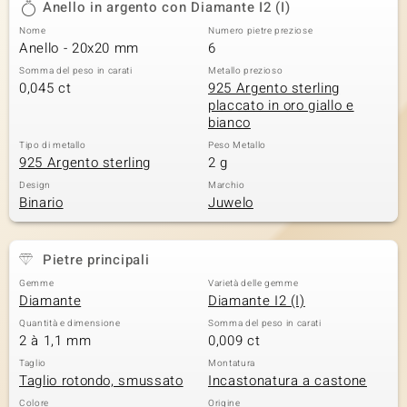
Anello in argento con Diamante I2 (I)
 nell’Arte
Nome
Numero pietre preziose
Anello - 20x20 mm
6
 MINERALE
Somma del peso in carati
Metallo prezioso
0,045 ct
925 Argento sterling
placcato in oro giallo e
bianco
Tipo di metallo
Peso Metallo
925 Argento sterling
2 g
Design
Marchio
Binario
Juwelo
Pietre principali
Gemme
Varietà delle gemme
Diamante
Diamante I2 (I)
Quantità e dimensione
Somma del peso in carati
2 à 1,1 mm
0,009 ct
Taglio
Montatura
Taglio rotondo, smussato
Incastonatura a castone
Colore
Origine