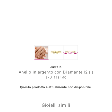
Prince Designs
o
Chic
LINSELL SELECTION
360°
n Vogue
Juwelo
 Show
Anello in argento con Diamante I2 (I)
o Paraíso
SKU: 1784MC
Questo prodotto è attualmente non disponibile.
Essential
me del Boss
Gioielli simili
 Diamonds