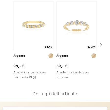
remonti
uca
uwelo
NO Collection
nts by de Melo
14-23
14-17
Argento
Argento
Argent
va
99,- €
69,- €
149,-
otenier
Anello in argento con
Anello in argento con
Anello
Diamante I3 (I)
Zircone
Diaman
Dettagli dell'articolo
 Classics