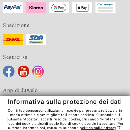
Spedizione
Seguici su
App di Juwelo
Informativa sulla protezione dei dati
Con il tuo consenso, utilizziamo i cookie per presentare Juwelo in
modo ottimale e per migliorare il nostro servizio. Cliccando sul
pulsante "Accetta", accetti l'uso dei cookie, cliccando
"Rifuta"
rifiuti
Condizioni generali di vendita
Informativa Privacy
Cookies
l'uso dei cookie o decidi quale tipo di cookie desideri accettare. Per
Note legali
Contatti
Recedere dal contratto
ulteriori informazioni, consulta la nostra
politica sulla privacy
.