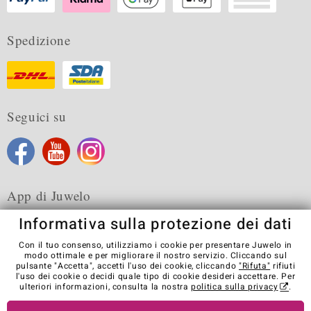
Spedizione
Seguici su
App di Juwelo
Informativa sulla protezione dei dati
Con il tuo consenso, utilizziamo i cookie per presentare Juwelo in
modo ottimale e per migliorare il nostro servizio. Cliccando sul
pulsante "Accetta", accetti l'uso dei cookie, cliccando
"Rifuta"
rifiuti
Condizioni generali di vendita
Informativa Privacy
Cookies
l'uso dei cookie o decidi quale tipo di cookie desideri accettare. Per
Note legali
Contatti
Recedere dal contratto
ulteriori informazioni, consulta la nostra
politica sulla privacy
.
Visit our stores in other countries: