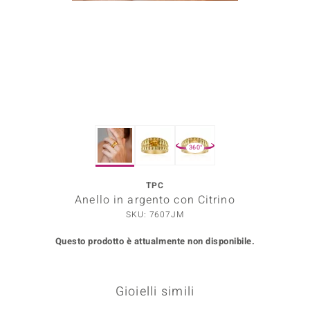
Prince Designs
o
Chic
LINSELL SELECTION
360°
n Vogue
TPC
 Show
Anello in argento con Citrino
o Paraíso
SKU: 7607JM
Questo prodotto è attualmente non disponibile.
Essential
me del Boss
Gioielli simili
 Diamonds