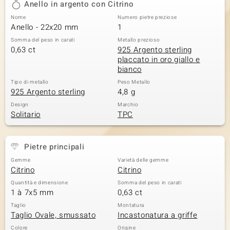
Anello in argento con Citrino
 nell’Arte
Nome
Numero pietre preziose
Anello - 22x20 mm
1
 MINERALE
Somma del peso in carati
Metallo prezioso
0,63 ct
925 Argento sterling
placcato in oro giallo e
bianco
Tipo di metallo
Peso Metallo
925 Argento sterling
4,8 g
Design
Marchio
Solitario
TPC
Pietre principali
Gemme
Varietà delle gemme
Citrino
Citrino
Quantità e dimensione
Somma del peso in carati
1 à 7x5 mm
0,63 ct
Taglio
Montatura
Taglio Ovale, smussato
Incastonatura a griffe
Colore
Origine