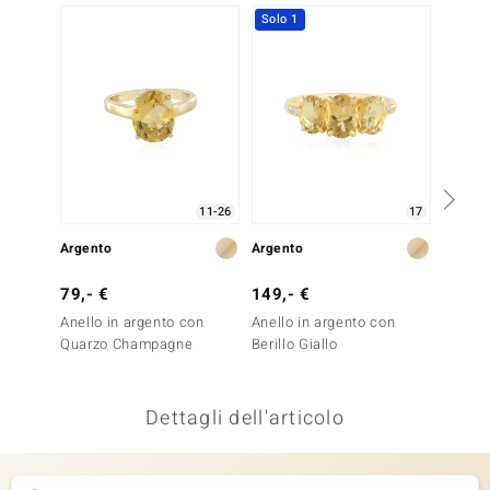
Solo 1
Solo 1
remonti
uca
uwelo
NO Collection
nts by de Melo
11-26
17
Argento
Argento
Argent
va
79,- €
149,- €
699,-
otenier
Anello in argento con
Anello in argento con
Anello
Quarzo Champagne
Berillo Giallo
Sfaleri
Essenc
Dettagli dell'articolo
 Classics