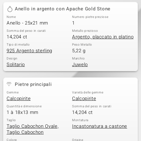
Anello in argento con Apache Gold Stone
 nell’Arte
Nome
Numero pietre preziose
 MINERALE
Anello - 25x21 mm
1
Somma del peso in carati
Metallo prezioso
14,204 ct
Argento, placcato in platino
Tipo di metallo
Peso Metallo
925 Argento sterling
5,22 g
Design
Marchio
Solitario
Juwelo
Pietre principali
Gemme
Varietà delle gemme
Calcopirite
Calcopirite
Quantità e dimensione
Somma del peso in carati
1 à 18x13 mm
14,204 ct
Taglio
Montatura
Taglio Cabochon Ovale,
Incastonatura a castone
Taglio Cabochon
Colore
Origine