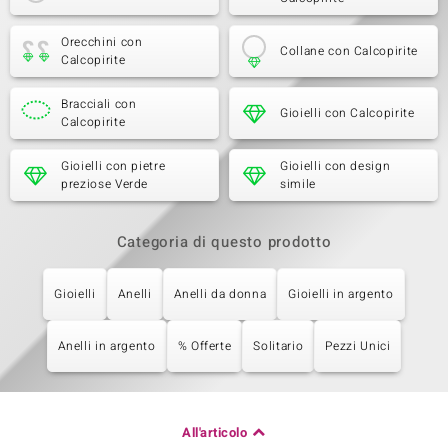
Orecchini con
Collane con Calcopirite
Calcopirite
Bracciali con
Gioielli con Calcopirite
Calcopirite
Gioielli con pietre
Gioielli con design
preziose Verde
simile
Categoria di questo prodotto
Gioielli
Anelli
Anelli da donna
Gioielli in argento
Anelli in argento
% Offerte
Solitario
Pezzi Unici
All'articolo