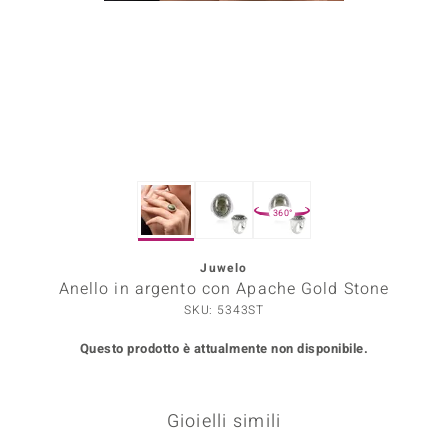
Prince Designs
o
Chic
LINSELL SELECTION
360°
n Vogue
Juwelo
 Show
Anello in argento con Apache Gold Stone
o Paraíso
SKU: 5343ST
Questo prodotto è attualmente non disponibile.
Essential
me del Boss
Gioielli simili
 Diamonds