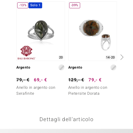
-13%
Solo 1
-39%
-23%
remonti
uca
uwelo
NO Collection
nts by de Melo
20
14-20
Argento
Argento
Argent
va
79,- €
69,- €
129,- €
79,- €
129,-
otenier
Anello in argento con
Anello in argento con
Anello
Serafinite
Pietersite Dorata
Crisoc
classi
Dettagli dell'articolo
 Classics