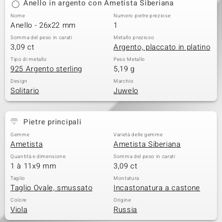
Anello in argento con Ametista Siberiana
Nome
Numero pietre preziose
Anello - 26x22 mm
1
Somma del peso in carati
Metallo prezioso
3,09 ct
Argento, placcato in platino
Tipo di metallo
Peso Metallo
925 Argento sterling
5,19 g
Design
Marchio
Solitario
Juwelo
Pietre principali
Gemme
Varietà delle gemme
Ametista
Ametista Siberiana
Quantità e dimensione
Somma del peso in carati
1 à 11x9 mm
3,09 ct
Taglio
Montatura
Taglio Ovale, smussato
Incastonatura a castone
Colore
Origine
Viola
Russia