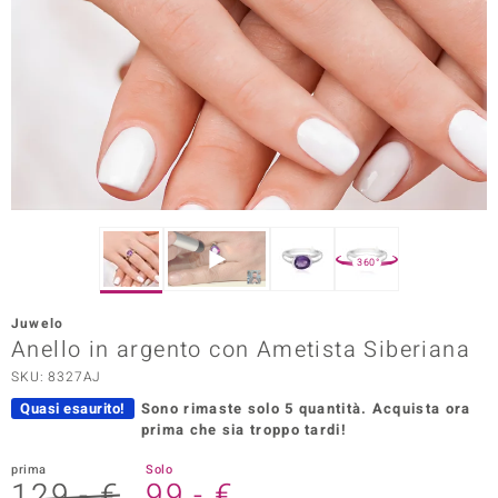
Prince Designs
o
Chic
LINSELL SELECTION
n Vogue
360°
 Show
Juwelo
Anello in argento con Ametista Siberiana
o Paraíso
SKU: 8327AJ
Essential
Quasi esaurito!
Sono rimaste solo 5 quantità.
Acquista ora
prima che sia troppo tardi!
me del Boss
prima
Solo
 Diamonds
129,- €
99,- €