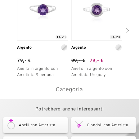
14-23
14-23
Argento
Argento
Argent
79,- €
99,- €
79,- €
99,- 
Anello in argento con
Anello in argento con
Anello
Ametista Siberiana
Ametista Uruguay
Ametis
Categoria
Potrebbero anche interessarti
Anelli con Ametista
Ciondoli con Ametista