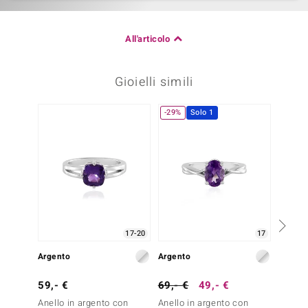
All'articolo
Gioielli simili
-29%
Solo 1
17-20
17
Argento
Argento
Argent
59,- €
69,- €
49,- €
69,- 
Anello in argento con
Anello in argento con
Anello