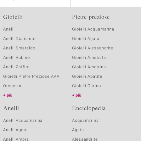
Gioielli
Pietre preziose
Anelli
Gioielli Acquamarina
Anelli Diamante
Gioielli Agata
Anelli Smeraldo
Gioielli Alessandrite
Anelli Rubino
Gioielli Ametista
Anelli Zaffiro
Gioielli Ametrina
Gioielli Pietre Preziose AAA
Gioielli Apatite
Orecchini
Gioielli Citrino
più
più
Anelli
Enciclopedia
Anelli Acquamarina
Acquamarina
Anelli Agata
Agata
Anelli Ambra
Alessandrite