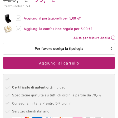
Prezzo incluso IVA
remonti
uca
Aggiungi il portagioielli per
5,00 €
?
uwelo
Aggiungi la confezione regalo per
5,00 €
?
Aiuto per Misura Anello
NO Collection
Per favore scelga la tipologia
nts by de Melo
va
Aggiungi al carrello
otenier
Certificato di autenticità
incluso
Spedizione gratuita su tutti gli ordini a partire da 79,- €
Consegna in
Italia
entro 5-7 giorni
Servizio clienti italiano
 Classics