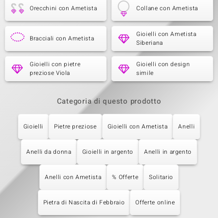
Orecchini con Ametista
Collane con Ametista
Gioielli con Ametista
Bracciali con Ametista
Siberiana
Gioielli con pietre
Gioielli con design
preziose Viola
simile
Categoria di questo prodotto
Gioielli
Pietre preziose
Gioielli con Ametista
Anelli
Anelli da donna
Gioielli in argento
Anelli in argento
Anelli con Ametista
% Offerte
Solitario
Pietra di Nascita di Febbraio
Offerte online