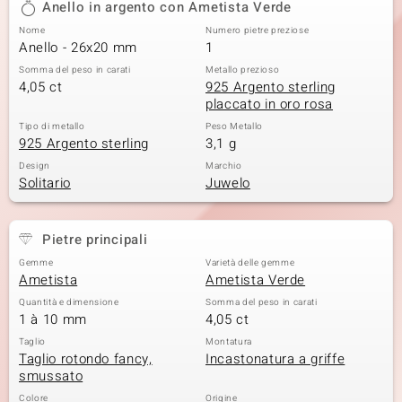
Anello in argento con Ametista Verde
 nell’Arte
Nome
Numero pietre preziose
Anello - 26x20 mm
1
 MINERALE
Somma del peso in carati
Metallo prezioso
4,05 ct
925 Argento sterling
placcato in oro rosa
Tipo di metallo
Peso Metallo
925 Argento sterling
3,1 g
Design
Marchio
Solitario
Juwelo
Pietre principali
Gemme
Varietà delle gemme
Ametista
Ametista Verde
Quantità e dimensione
Somma del peso in carati
1 à 10 mm
4,05 ct
Taglio
Montatura
Taglio rotondo fancy,
Incastonatura a griffe
smussato
Colore
Origine