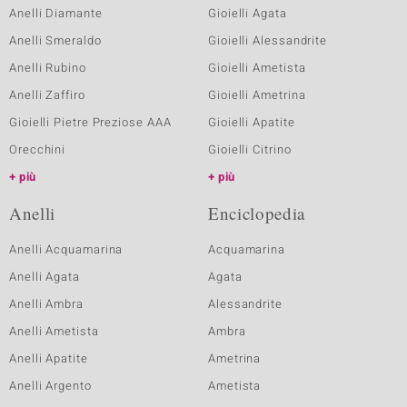
Anelli Diamante
Gioielli Agata
Anelli Smeraldo
Gioielli Alessandrite
Anelli Rubino
Gioielli Ametista
Anelli Zaffiro
Gioielli Ametrina
Gioielli Pietre Preziose AAA
Gioielli Apatite
Orecchini
Gioielli Citrino
più
più
Anelli
Enciclopedia
Anelli Acquamarina
Acquamarina
Anelli Agata
Agata
Anelli Ambra
Alessandrite
Anelli Ametista
Ambra
Anelli Apatite
Ametrina
Anelli Argento
Ametista