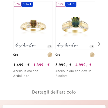
-7%
Solo 1
-17%
Solo 1
remonti
uca
uwelo
NO Collection
nts by de Melo
17
17
Oro
Oro
Argent
va
1.499,- €
1.399,- €
5.999,- €
4.999,- €
199,-
otenier
Anello in oro con
Anello in oro con Zaffiro
Anello
Andalusite
Bicolore
Citrino
Dettagli dell'articolo
 Classics