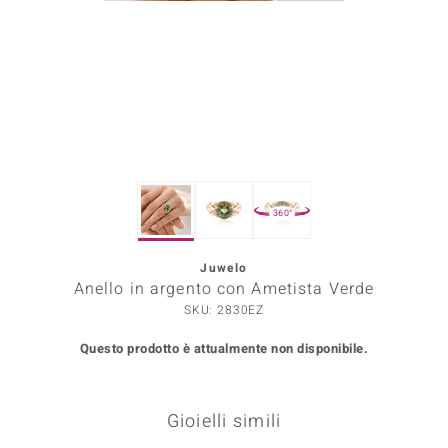
Prince Designs
o
Chic
LINSELL SELECTION
360°
n Vogue
Juwelo
 Show
Anello in argento con Ametista Verde
o Paraíso
SKU: 2830EZ
Questo prodotto è attualmente non disponibile.
Essential
me del Boss
Gioielli simili
 Diamonds