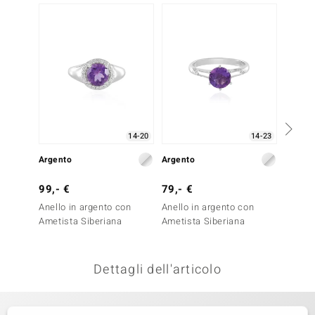
-29%
remonti
uca
uwelo
NO Collection
nts by de Melo
14-20
14-23
Argento
Argento
Argent
va
99,- €
79,- €
69,- 
otenier
Anello in argento con
Anello in argento con
Anello
Ametista Siberiana
Ametista Siberiana
Ametis
Dettagli dell'articolo
 Classics