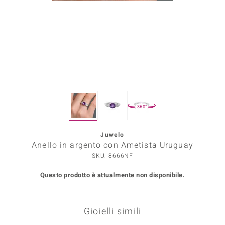
Prince Designs
o
Chic
LINSELL SELECTION
360°
n Vogue
Juwelo
 Show
Anello in argento con Ametista Uruguay
o Paraíso
SKU: 8666NF
Questo prodotto è attualmente non disponibile.
Essential
me del Boss
Gioielli simili
 Diamonds