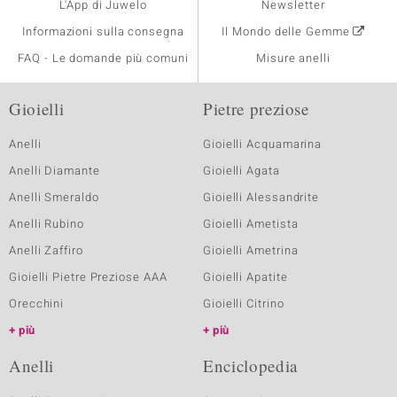
L'App di Juwelo
Newsletter
Informazioni sulla consegna
Il Mondo delle Gemme
FAQ - Le domande più comuni
Misure anelli
Gioielli
Pietre preziose
Anelli
Gioielli Acquamarina
Anelli Diamante
Gioielli Agata
Anelli Smeraldo
Gioielli Alessandrite
Anelli Rubino
Gioielli Ametista
Anelli Zaffiro
Gioielli Ametrina
Gioielli Pietre Preziose AAA
Gioielli Apatite
Orecchini
Gioielli Citrino
più
più
Anelli
Enciclopedia