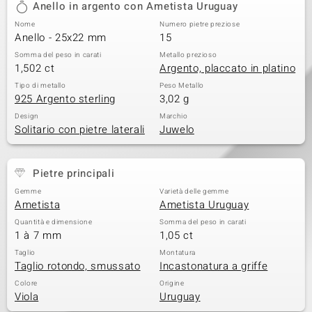
Anello in argento con Ametista Uruguay
 nell’Arte
Nome
Numero pietre preziose
Anello - 25x22 mm
15
 MINERALE
Somma del peso in carati
Metallo prezioso
1,502 ct
Argento, placcato in platino
Tipo di metallo
Peso Metallo
925 Argento sterling
3,02 g
Design
Marchio
Solitario con pietre laterali
Juwelo
Pietre principali
Gemme
Varietà delle gemme
Ametista
Ametista Uruguay
Quantità e dimensione
Somma del peso in carati
1 à 7 mm
1,05 ct
Taglio
Montatura
Taglio rotondo, smussato
Incastonatura a griffe
Colore
Origine
Viola
Uruguay