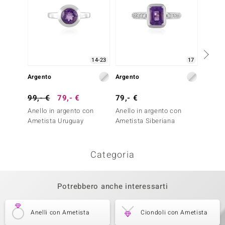
14-23
17
Argento
Argento
Argent
99,- €
79,- €
79,- €
49,- 
Anello in argento con
Anello in argento con
Anello
Ametista Uruguay
Ametista Siberiana
Ametis
Categoria
Potrebbero anche interessarti
Anelli con Ametista
Ciondoli con Ametista