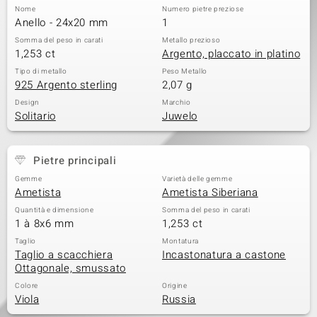
Nome
Numero pietre preziose
Anello - 24x20 mm
1
Somma del peso in carati
Metallo prezioso
1,253 ct
Argento, placcato in platino
Tipo di metallo
Peso Metallo
925 Argento sterling
2,07 g
Design
Marchio
Solitario
Juwelo
Pietre principali
Gemme
Varietà delle gemme
Ametista
Ametista Siberiana
Quantità e dimensione
Somma del peso in carati
1 à 8x6 mm
1,253 ct
Taglio
Montatura
Taglio a scacchiera
Incastonatura a castone
Ottagonale, smussato
Colore
Origine
Viola
Russia