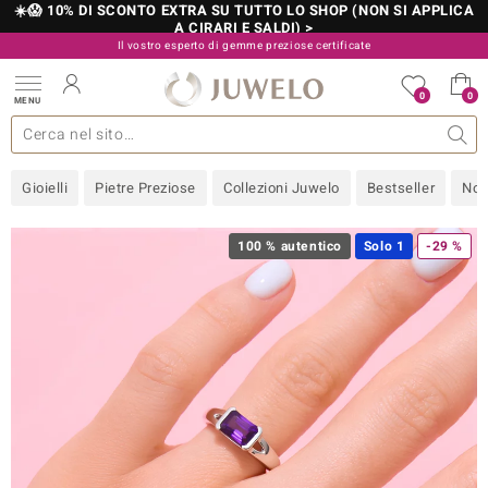
☀️😱 10% DI SCONTO EXTRA SU TUTTO LO SHOP (NON SI APPLICA
A CIRARI E SALDI) >
Il vostro esperto di gemme preziose certificate
800 986 787
0
0
MENU
 collezioni
 gioielli
tre più importanti
 preziose
Acquistare in diretta
Design
Informazioni generali
Pietre preziose per colore
Metallo prezioso
Approfondimenti
Juwelo
Misure anelli
Pietre preziose
Consigli
old
Gioielli
Pietre Preziose
Collezioni Juwelo
Bestseller
Nov
NI
 with Love
100 % autentico
Solo 1
-29 %
Nature
rong
 Boutique
ana