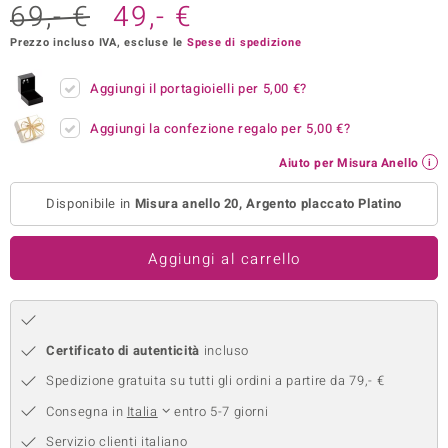
69,- €
49,- €
remonti
Prezzo incluso IVA, escluse le
Spese di spedizione
uca
Aggiungi il portagioielli per
5,00 €
?
uwelo
Aggiungi la confezione regalo per
5,00 €
?
NO Collection
Aiuto per Misura Anello
nts by de Melo
Disponibile in
Misura anello 20, Argento placcato Platino
va
Aggiungi al carrello
otenier
Certificato di autenticità
incluso
Spedizione gratuita su tutti gli ordini a partire da 79,- €
Consegna in
Italia
entro 5-7 giorni
 Classics
Servizio clienti italiano