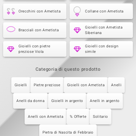
Orecchini con Ametista
Collane con Ametista
Gioielli con Ametista
Bracciali con Ametista
Siberiana
Gioielli con pietre
Gioielli con design
preziose Viola
simile
Categoria di questo prodotto
Gioielli
Pietre preziose
Gioielli con Ametista
Anelli
Anelli da donna
Gioielli in argento
Anelli in argento
Anelli con Ametista
% Offerte
Solitario
Pietra di Nascita di Febbraio