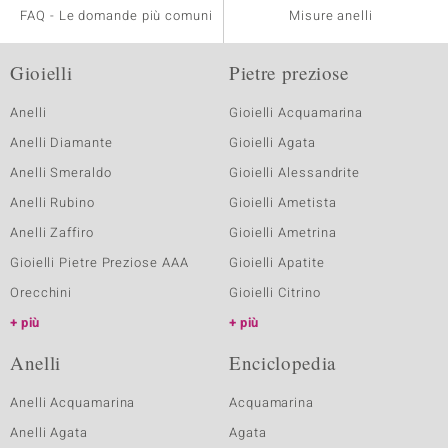
FAQ - Le domande più comuni
Misure anelli
Gioielli
Pietre preziose
Anelli
Gioielli Acquamarina
Anelli Diamante
Gioielli Agata
Anelli Smeraldo
Gioielli Alessandrite
Anelli Rubino
Gioielli Ametista
Anelli Zaffiro
Gioielli Ametrina
Gioielli Pietre Preziose AAA
Gioielli Apatite
Orecchini
Gioielli Citrino
più
più
Anelli
Enciclopedia
Anelli Acquamarina
Acquamarina
Anelli Agata
Agata