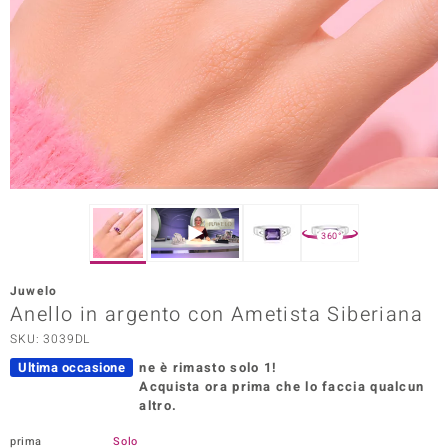
Prince Designs
o
Chic
LINSELL SELECTION
n Vogue
360°
 Show
Juwelo
Anello in argento con Ametista Siberiana
o Paraíso
SKU: 3039DL
Essential
Ultima occasione
ne è rimasto solo 1!
Acquista ora prima che lo faccia qualcun
me del Boss
altro.
 Diamonds
prima
Solo