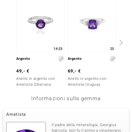
14-23
23
Argento
Argento
Argent
49,- €
69,- €
79,- 
Anello in argento con
Anello in argento con
Anello
Ametista Siberiana
Ametista Uruguay
Quarzo
Informazioni sulla gemma
Ametista
Il padre della mineralogia, Georgius
Agricola, non fu il primo a innamorarsi