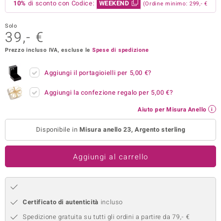
10%
di sconto con Codice:
WEEKEND
(Ordine minimo: 299,- €
remonti
Solo
39,- €
uca
Prezzo incluso IVA, escluse le
Spese di spedizione
uwelo
Aggiungi il portagioielli per
5,00 €
?
NO Collection
Aggiungi la confezione regalo per
5,00 €
?
nts by de Melo
Aiuto per Misura Anello
va
Disponibile in
Misura anello 23, Argento sterling
otenier
Aggiungi al carrello
Certificato di autenticità
incluso
 Classics
Spedizione gratuita su tutti gli ordini a partire da 79,- €