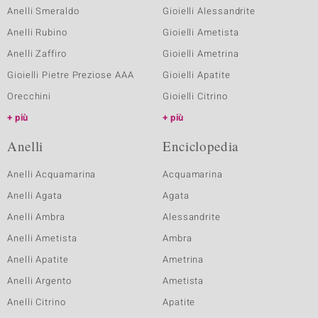
Anelli Smeraldo
Gioielli Alessandrite
Anelli Rubino
Gioielli Ametista
Anelli Zaffiro
Gioielli Ametrina
Gioielli Pietre Preziose AAA
Gioielli Apatite
Orecchini
Gioielli Citrino
più
più
Anelli
Enciclopedia
Anelli Acquamarina
Acquamarina
Anelli Agata
Agata
Anelli Ambra
Alessandrite
Anelli Ametista
Ambra
Anelli Apatite
Ametrina
Anelli Argento
Ametista
Anelli Citrino
Apatite