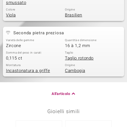
smussato
Colore
Origine
Viola
Brasilien
Seconda pietra preziosa
Varietà delle gemme
Quantità e dimensione
Zircone
16 à 1,2 mm
Somma del peso in carati
Taglio
0,115 ct
Taglio rotondo
Montatura
Origine
Incastonatura a griffe
Cambogia
All'articolo
Gioielli simili
-25%