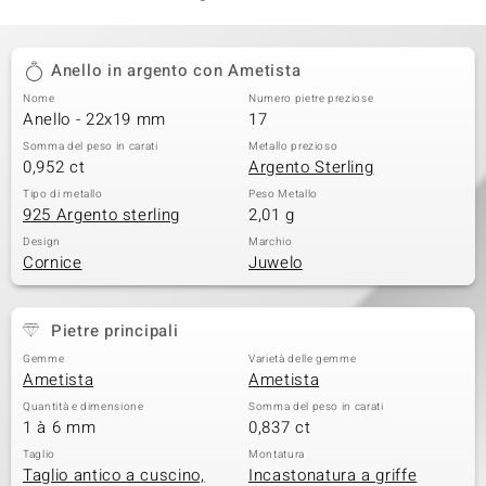
Anello in argento con Ametista
Nome
Numero pietre preziose
Anello - 22x19 mm
17
Somma del peso in carati
Metallo prezioso
0,952 ct
Argento Sterling
Tipo di metallo
Peso Metallo
925 Argento sterling
2,01 g
Design
Marchio
Cornice
Juwelo
Pietre principali
Gemme
Varietà delle gemme
Ametista
Ametista
Quantità e dimensione
Somma del peso in carati
1 à 6 mm
0,837 ct
Taglio
Montatura
Taglio antico a cuscino,
Incastonatura a griffe