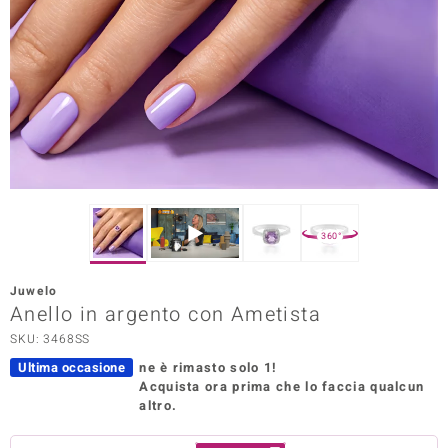
Prince Designs
o
Chic
LINSELL SELECTION
n Vogue
360°
 Show
Juwelo
Anello in argento con Ametista
o Paraíso
SKU: 3468SS
Essential
Ultima occasione
ne è rimasto solo 1!
Acquista ora prima che lo faccia qualcun
me del Boss
altro.
 Diamonds