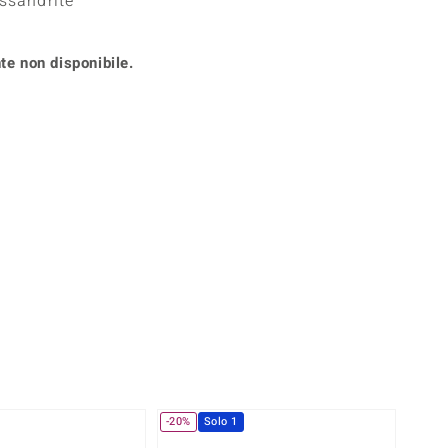
essandrite
Anelli in Misura 26
onio
Crisoprasio
Anelli in Misura 29
de
Fluorite
te non disponibile.
Creation
Novità
zzuli
Onice
Gioielli in più varianti
Rodolite
se
Tormalina
-20%
Solo 1