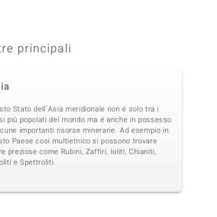
tre principali
dia
to Stato dell´Asia meridionale non é solo tra i
si piú popolati del mondo ma é anche in possesso
lcune importanti risorse minerarie. Ad esempio in
sto Paese cosí multietnico si possono trovare
re preziose come Rubini, Zaffiri, Ioliti, Chianiti,
liti e Spettroliti.