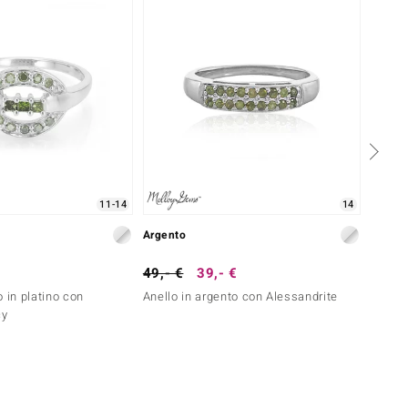
11-14
14
Argento
Argent
49,- €
39,- €
149,-
 in platino con
Anello in argento con Alessandrite
Anello
cy