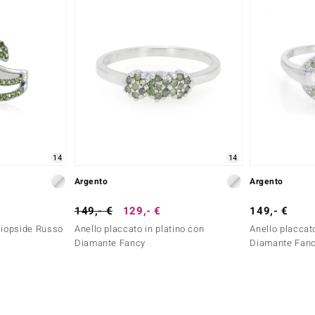
14
14
Argento
Argento
149,- €
129,- €
149,- €
Diopside Russo
Anello placcato in platino con
Anello placcato
Diamante Fancy
Diamante Fan