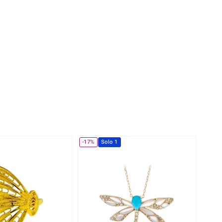
Anelli in Misura 29
de
Fluorite
Creation
Novità
zzuli
Onice
Gioielli in più varianti
Rodolite
se
Tormalina
-17%
Solo 1