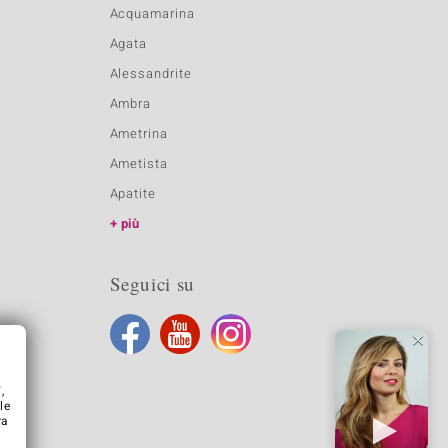
Acquamarina
Agata
Alessandrite
Ambra
Ametrina
Ametista
Apatite
più
Seguici su
,
le
ra