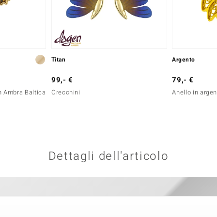
Titan
Argento
99,- €
79,- €
n Ambra Baltica
Orecchini
Anello in arge
Dettagli dell'articolo