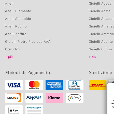
Anelli
Gioielli Acqua
Anelli Diamante
Gioielli Agata
Anelli Smeraldo
Gioielli Alessa
Anelli Rubino
Gioielli Ametis
Anelli Zaffiro
Gioielli Ametri
Gioielli Pietre Preziose AAA
Gioielli Apatite
Orecchini
Gioielli Citrino
più
più
Metodi di Pagamento
Spedizione
a
t