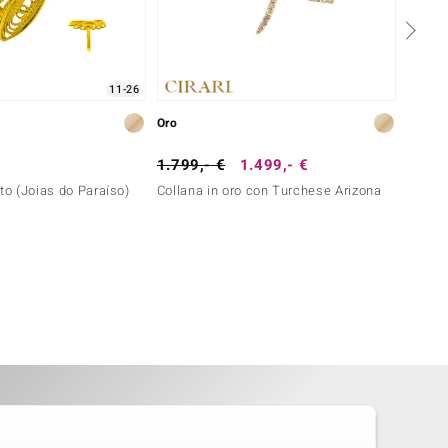
11-26
Oro
Titan
1.799,- €
1.499,- €
149,-
nto (Joias do Paraíso)
Collana in oro con Turchese Arizona
Ciondo