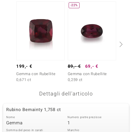
-22%
-33%
remonti
uca
uwelo
NO Collection
nts by de Melo
199,- €
89,- €
69,- €
299,-
va
Gemma con Rubellite
Gemma con Rubellite
Gemma 
0,671 ct
0,259 ct
Madaga
otenier
Dettagli dell'articolo
Rubino Bemainty 1,758 ct
Nome
Numero pietre preziose
Gemma
1
 Classics
Somma del peso in carati
Marchio