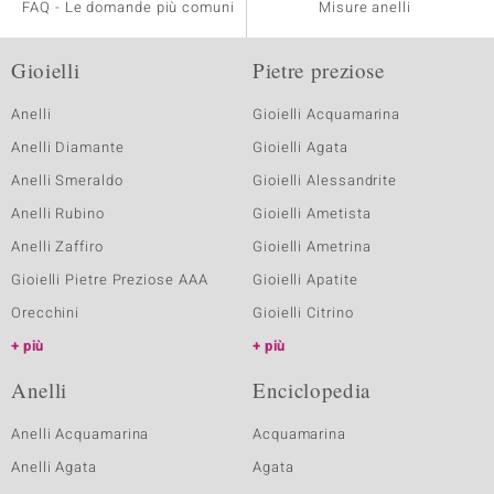
FAQ - Le domande più comuni
Misure anelli
Gioielli
Pietre preziose
Anelli
Gioielli Acquamarina
Anelli Diamante
Gioielli Agata
Anelli Smeraldo
Gioielli Alessandrite
Anelli Rubino
Gioielli Ametista
Anelli Zaffiro
Gioielli Ametrina
Gioielli Pietre Preziose AAA
Gioielli Apatite
Orecchini
Gioielli Citrino
più
più
Anelli
Enciclopedia
Anelli Acquamarina
Acquamarina
Anelli Agata
Agata