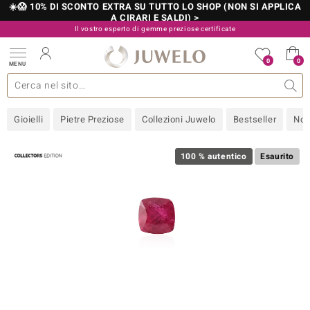
☀️😱 10% DI SCONTO EXTRA SU TUTTO LO SHOP (NON SI APPLICA
A CIRARI E SALDI) >
Il vostro esperto di gemme preziose certificate
800 986 787
0
0
MENU
 collezioni
 gioielli
tre più importanti
 preziose
Acquistare in diretta
Design
Informazioni generali
Pietre preziose per colore
Metallo prezioso
Approfondimenti
Juwelo
Misure anelli
Pietre preziose
Consigli
old
Gioielli
Pietre Preziose
Collezioni Juwelo
Bestseller
Nov
NI
 with Love
100 % autentico
Esaurito
Nature
rong
 Boutique
ana