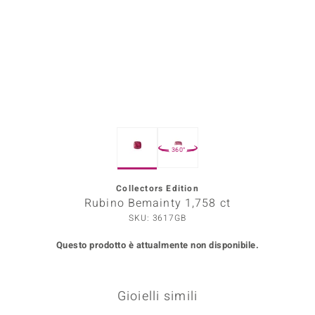
Prince Designs
o
Chic
LINSELL SELECTION
360°
n Vogue
Collectors Edition
 Show
Rubino Bemainty 1,758 ct
o Paraíso
SKU: 3617GB
Questo prodotto è attualmente non disponibile.
Essential
me del Boss
Gioielli simili
 Diamonds