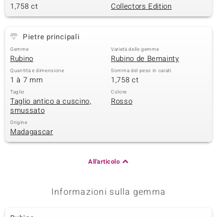
1,758 ct
Collectors Edition
 nell’Arte
 MINERALE
Pietre principali
Gemme
Varietà delle gemme
Rubino
Rubino de Bemainty
Quantità e dimensione
Somma del peso in carati
1 à 7 mm
1,758 ct
Taglio
Colore
Taglio antico a cuscino,
Rosso
smussato
Origine
Madagascar
All'articolo
Informazioni sulla gemma