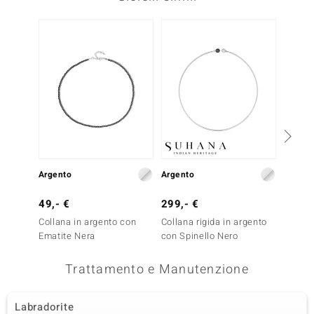
Argento
Argento
Argent
49,- €
299,- €
149,-
Collana in argento con
Collana rigida in argento
Collan
Ematite Nera
con Spinello Nero
Ematit
Trattamento e Manutenzione
Labradorite