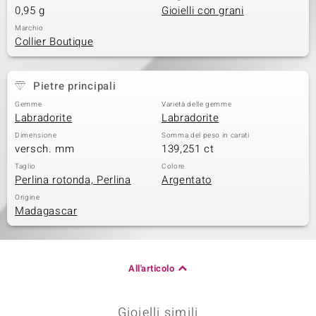
0,95 g
Gioielli con grani
Marchio
Collier Boutique
Pietre principali
Gemme
Varietà delle gemme
Labradorite
Labradorite
Dimensione
Somma del peso in carati
versch. mm
139,251 ct
Taglio
Colore
Perlina rotonda, Perlina
Argentato
Origine
Madagascar
All'articolo
Gioielli simili