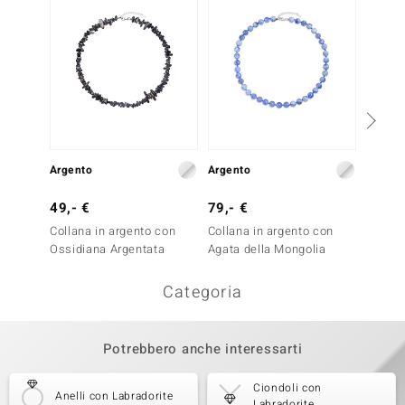
Argento
Argento
Argent
49,- €
79,- €
149,-
Collana in argento con
Collana in argento con
Ciondo
Ossidiana Argentata
Agata della Mongolia
Agata 
Categoria
Potrebbero anche interessarti
Ciondoli con
Anelli con Labradorite
Labradorite