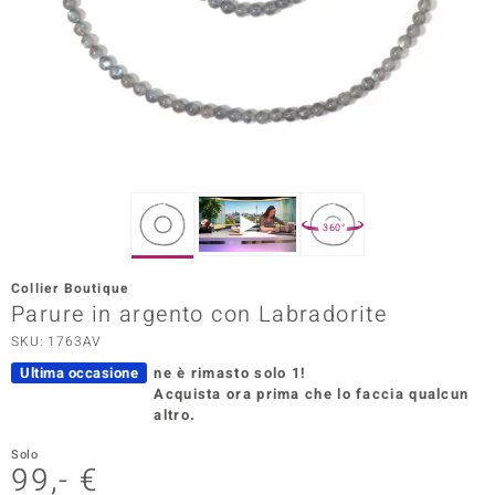
Prince Designs
o
Chic
LINSELL SELECTION
360°
n Vogue
Collier Boutique
 Show
Parure in argento con Labradorite
SKU: 1763AV
o Paraíso
Ultima occasione
ne è rimasto solo 1!
Essential
Acquista ora prima che lo faccia qualcun
altro.
me del Boss
Solo
99,- €
 Diamonds