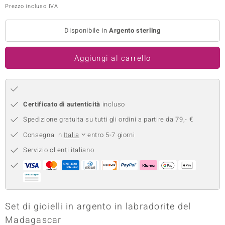
Prezzo incluso IVA
remonti
Disponibile in
Argento sterling
uca
uwelo
Aggiungi al carrello
NO Collection
nts by de Melo
Certificato di autenticità
incluso
va
Spedizione gratuita su tutti gli ordini a partire da 79,- €
Consegna in
Italia
entro 5-7 giorni
otenier
Servizio clienti italiano
Set di gioielli in argento in labradorite del
Madagascar
 Classics