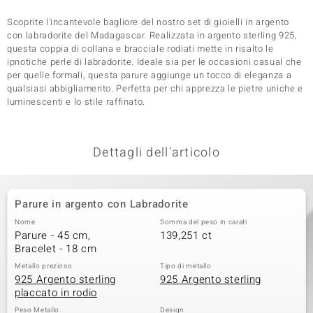
 nell’Arte
Scoprite l'incantevole bagliore del nostro set di gioielli in argento
con labradorite del Madagascar. Realizzata in argento sterling 925,
questa coppia di collana e bracciale rodiati mette in risalto le
 MINERALE
ipnotiche perle di labradorite. Ideale sia per le occasioni casual che
per quelle formali, questa parure aggiunge un tocco di eleganza a
qualsiasi abbigliamento. Perfetta per chi apprezza le pietre uniche e
luminescenti e lo stile raffinato.
Dettagli dell'articolo
Parure in argento con Labradorite
Nome
Somma del peso in carati
Parure - 45 cm,
139,251 ct
Bracelet - 18 cm
Metallo prezioso
Tipo di metallo
925 Argento sterling
925 Argento sterling
placcato in rodio
Peso Metallo
Design