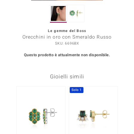
Prince Designs
Le gemme del Boss
o
Orecchini in oro con Smeraldo Russo
SKU: 6696BX
Chic
Questo prodotto è attualmente non disponibile.
LINSELL SELECTION
n Vogue
Gioielli simili
 Show
Solo 1
Solo 1
o Paraíso
Essential
me del Boss
 Diamonds