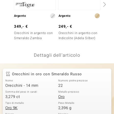
remonti
Argento
Argento
Oro
uca
349,- €
249,- €
399,-
uwelo
Orecchini in argento con
Orecchini in argento con
Orecch
NO Collection
Smeraldo Zambia
Indicolite (Adela Silber)
Smeral
Gold)
nts by de Melo
Dettagli dell'articolo
va
otenier
Orecchini in oro con Smeraldo Russo
Nome
Numero pietre preziose
Orecchini - 14 mm
22
Somma del peso in carati
Metallo prezioso
3,279 ct
Oro
Tipo di metallo
Peso Metallo
Oro 9K
2,396 g
 Classics