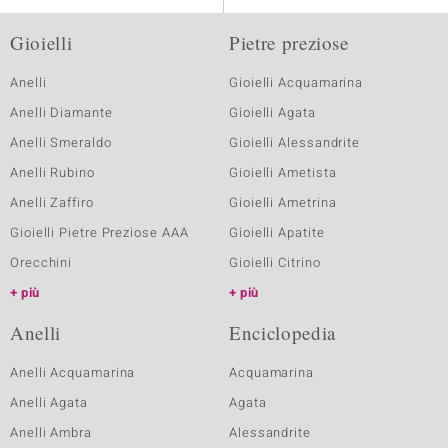
Gioielli
Pietre preziose
Anelli
Gioielli Acquamarina
Anelli Diamante
Gioielli Agata
Anelli Smeraldo
Gioielli Alessandrite
Anelli Rubino
Gioielli Ametista
Anelli Zaffiro
Gioielli Ametrina
Gioielli Pietre Preziose AAA
Gioielli Apatite
Orecchini
Gioielli Citrino
più
più
Anelli
Enciclopedia
Anelli Acquamarina
Acquamarina
Anelli Agata
Agata
Anelli Ambra
Alessandrite