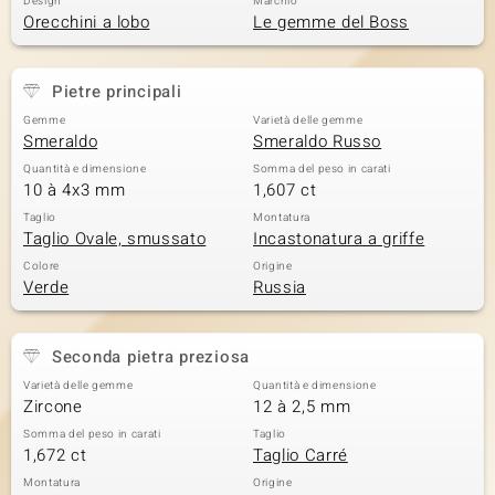
Design
Marchio
Orecchini a lobo
Le gemme del Boss
 nell’Arte
 MINERALE
Pietre principali
Gemme
Varietà delle gemme
Smeraldo
Smeraldo Russo
Quantità e dimensione
Somma del peso in carati
10 à 4x3 mm
1,607 ct
Taglio
Montatura
Taglio Ovale, smussato
Incastonatura a griffe
Colore
Origine
Verde
Russia
Seconda pietra preziosa
Varietà delle gemme
Quantità e dimensione
Zircone
12 à 2,5 mm
Somma del peso in carati
Taglio
1,672 ct
Taglio Carré
Montatura
Origine