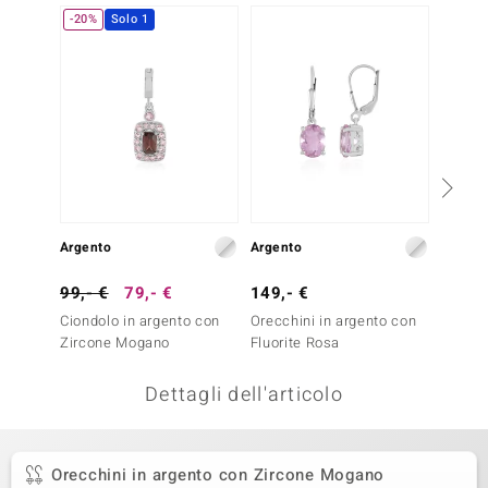
-20%
Solo 1
remonti
uca
uwelo
NO Collection
nts by de Melo
Argento
Argento
Argent
va
99,- €
79,- €
149,- €
249,-
otenier
Ciondolo in argento con
Orecchini in argento con
Orecch
Zircone Mogano
Fluorite Rosa
MORGA
Dettagli dell'articolo
Orecchini in argento con Zircone Mogano
 Classics