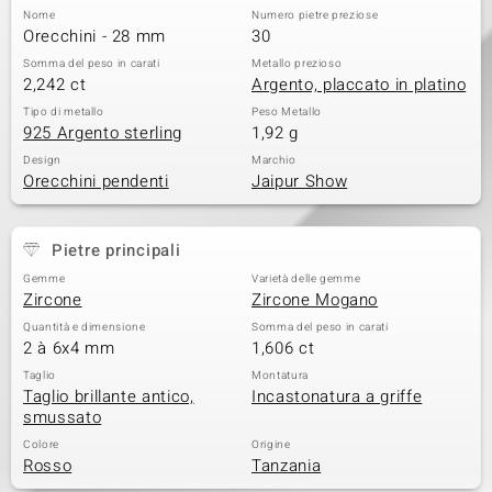
Nome
Numero pietre preziose
 nell’Arte
Orecchini - 28 mm
30
Somma del peso in carati
Metallo prezioso
 MINERALE
2,242 ct
Argento, placcato in platino
Tipo di metallo
Peso Metallo
925 Argento sterling
1,92 g
Design
Marchio
Orecchini pendenti
Jaipur Show
Pietre principali
Gemme
Varietà delle gemme
Zircone
Zircone Mogano
Quantità e dimensione
Somma del peso in carati
2 à 6x4 mm
1,606 ct
Taglio
Montatura
Taglio brillante antico,
Incastonatura a griffe
smussato
Colore
Origine
Rosso
Tanzania