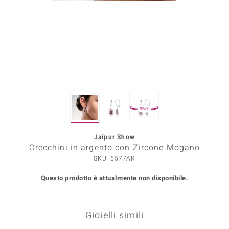
Prince Designs
o
Chic
LINSELL SELECTION
360°
n Vogue
Jaipur Show
 Show
Orecchini in argento con Zircone Mogano
o Paraíso
SKU: 6577AR
Questo prodotto è attualmente non disponibile.
Essential
me del Boss
Gioielli simili
 Diamonds