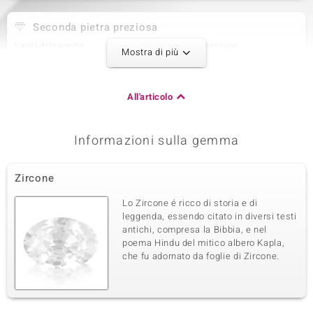
Seconda pietra preziosa
Varietà delle gemme
Quantità e dimensione
Mostra di più
Tormalina Rosa Nigeriana
8 à 2 mm
Somma del peso in carati
Taglio
0,259 ct
Taglio rotondo
All'articolo
Montatura
Origine
Incastonatura a griffe
Nigeria
Informazioni sulla gemma
Terza pietra preziosa
Zircone
Varietà delle gemme
Quantità e dimensione
Tormalina Rosa Nigeriana
8 à 1,8 mm
Lo Zircone é ricco di storia e di
Somma del peso in carati
Taglio
leggenda, essendo citato in diversi testi
0,199 ct
Taglio rotondo
antichi, compresa la Bibbia, e nel
poema Hindu del mitico albero Kapla,
Montatura
Origine
Incastonatura a griffe
che fu adornato da foglie di Zircone.
Nigeria
Quarta pietra preziosa