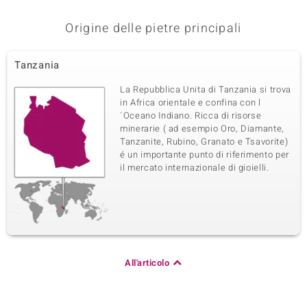
Varietà delle gemme
Quantità e dimensione
Tormalina Rosa Nigeriana
12 à 1,5 mm
Origine delle pietre principali
Somma del peso in carati
Taglio
0,178 ct
Taglio rotondo
Tanzania
Montatura
Origine
Incastonatura a griffe
Nigeria
La Repubblica Unita di Tanzania si trova
in Africa orientale e confina con l
´Oceano Indiano. Ricca di risorse
minerarie ( ad esempio Oro, Diamante,
Tanzanite, Rubino, Granato e Tsavorite)
é un importante punto di riferimento per
il mercato internazionale di gioielli.
All'articolo