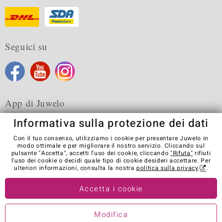
Seguici su
App di Juwelo
Informativa sulla protezione dei dati
Con il tuo consenso, utilizziamo i cookie per presentare Juwelo in
modo ottimale e per migliorare il nostro servizio. Cliccando sul
pulsante "Accetta", accetti l'uso dei cookie, cliccando
"Rifuta"
rifiuti
Condizioni generali di vendita
Informativa Privacy
Cookies
l'uso dei cookie o decidi quale tipo di cookie desideri accettare. Per
Note legali
Contatti
Recedere dal contratto
ulteriori informazioni, consulta la nostra
politica sulla privacy
.
Visit our stores in other countries:
Accetta i cookie
Modifica
© Juwelo Deutschland GmbH (societá controllata dalla Elumeo SE)