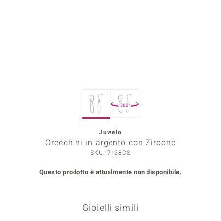
Prince Designs
o
Chic
LINSELL SELECTION
360°
n Vogue
Juwelo
 Show
Orecchini in argento con Zircone
o Paraíso
SKU: 7128CS
Questo prodotto è attualmente non disponibile.
Essential
me del Boss
Gioielli simili
 Diamonds