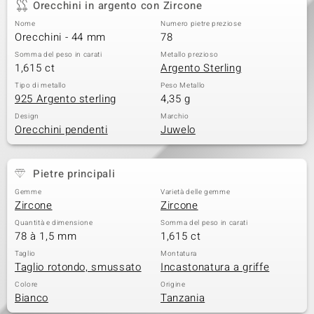
Orecchini in argento con Zircone
 nell’Arte
Nome
Numero pietre preziose
Orecchini - 44 mm
78
 MINERALE
Somma del peso in carati
Metallo prezioso
1,615 ct
Argento Sterling
Tipo di metallo
Peso Metallo
925 Argento sterling
4,35 g
Design
Marchio
Orecchini pendenti
Juwelo
Pietre principali
Gemme
Varietà delle gemme
Zircone
Zircone
Quantità e dimensione
Somma del peso in carati
78 à 1,5 mm
1,615 ct
Taglio
Montatura
Taglio rotondo, smussato
Incastonatura a griffe
Colore
Origine
Bianco
Tanzania