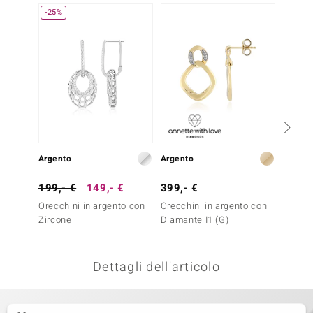
-25%
NUOV
remonti
uca
uwelo
NO Collection
nts by de Melo
Argento
Argento
Argent
va
199,- €
149,- €
399,- €
69,- 
otenier
Orecchini in argento con
Orecchini in argento con
Orecch
Zircone
Diamante I1 (G)
Dettagli dell'articolo
 Classics