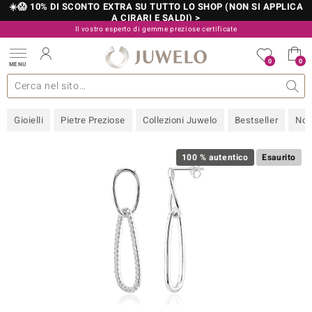
☀️😱 10% DI SCONTO EXTRA SU TUTTO LO SHOP (NON SI APPLICA
A CIRARI E SALDI) >
Il vostro esperto di gemme preziose certificate
800 986 787
0
0
MENU
 collezioni
 gioielli
tre più importanti
 preziose
Acquistare in diretta
Design
Informazioni generali
Pietre preziose per colore
Metallo prezioso
Approfondimenti
Juwelo
Misure anelli
Pietre preziose
Consigli
old
Gioielli
Pietre Preziose
Collezioni Juwelo
Bestseller
Nov
NI
 with Love
100 % autentico
Esaurito
Nature
rong
 Boutique
ana