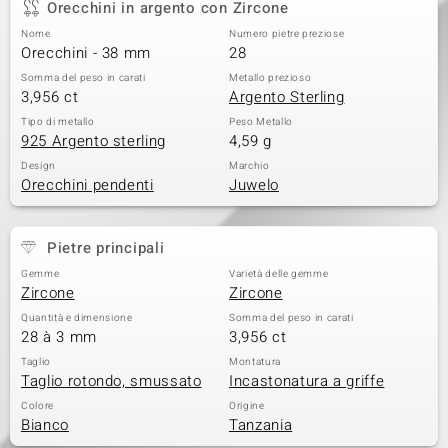
Orecchini in argento con Zircone
 nell’Arte
Nome
Numero pietre preziose
Orecchini - 38 mm
28
 MINERALE
Somma del peso in carati
Metallo prezioso
3,956 ct
Argento Sterling
Tipo di metallo
Peso Metallo
925 Argento sterling
4,59 g
Design
Marchio
Orecchini pendenti
Juwelo
Pietre principali
Gemme
Varietà delle gemme
Zircone
Zircone
Quantità e dimensione
Somma del peso in carati
28 à 3 mm
3,956 ct
Taglio
Montatura
Taglio rotondo, smussato
Incastonatura a griffe
Colore
Origine
Bianco
Tanzania