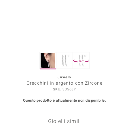
Prince Designs
o
Chic
LINSELL SELECTION
360°
n Vogue
Juwelo
 Show
Orecchini in argento con Zircone
o Paraíso
SKU: 3356JY
Questo prodotto è attualmente non disponibile.
Essential
me del Boss
Gioielli simili
 Diamonds