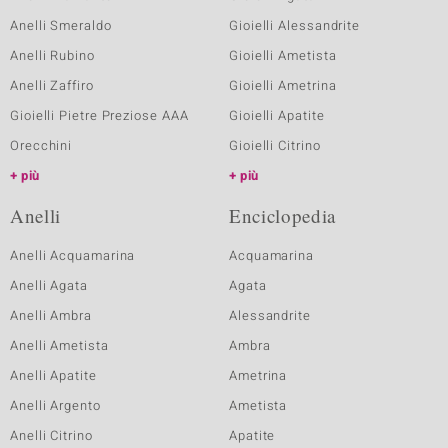
Anelli Smeraldo
Gioielli Alessandrite
Anelli Rubino
Gioielli Ametista
Anelli Zaffiro
Gioielli Ametrina
Gioielli Pietre Preziose AAA
Gioielli Apatite
Orecchini
Gioielli Citrino
più
più
Anelli
Enciclopedia
Anelli Acquamarina
Acquamarina
Anelli Agata
Agata
Anelli Ambra
Alessandrite
Anelli Ametista
Ambra
Anelli Apatite
Ametrina
Anelli Argento
Ametista
Anelli Citrino
Apatite