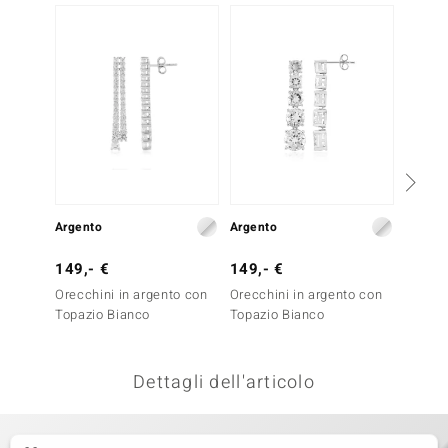
Solo 1
remonti
uca
uwelo
NO Collection
nts by de Melo
Argento
Argento
Oro
va
149,- €
149,- €
3.999
otenier
Orecchini in argento con
Orecchini in argento con
Orecch
Topazio Bianco
Topazio Bianco
Diaman
Gold)
Dettagli dell'articolo
 Classics