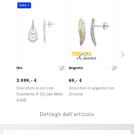
Solo 1
remonti
uca
uwelo
NO Collection
nts by de Melo
Oro
Argento
Argent
va
3.999,- €
69,- €
399,-
otenier
Orecchini in oro con
Orecchini in argento con
Orecch
Diamante IF (G) (de Melo
Zircone
Zircon
Gold)
Essenc
Dettagli dell'articolo
 Classics