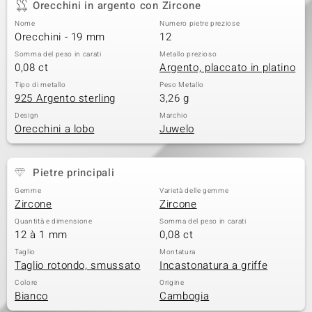
Orecchini in argento con Zircone
 nell’Arte
Nome
Numero pietre preziose
Orecchini - 19 mm
12
 MINERALE
Somma del peso in carati
Metallo prezioso
0,08 ct
Argento, placcato in platino
Tipo di metallo
Peso Metallo
925 Argento sterling
3,26 g
Design
Marchio
Orecchini a lobo
Juwelo
Pietre principali
Gemme
Varietà delle gemme
Zircone
Zircone
Quantità e dimensione
Somma del peso in carati
12 à 1 mm
0,08 ct
Taglio
Montatura
Taglio rotondo, smussato
Incastonatura a griffe
Colore
Origine
Bianco
Cambogia