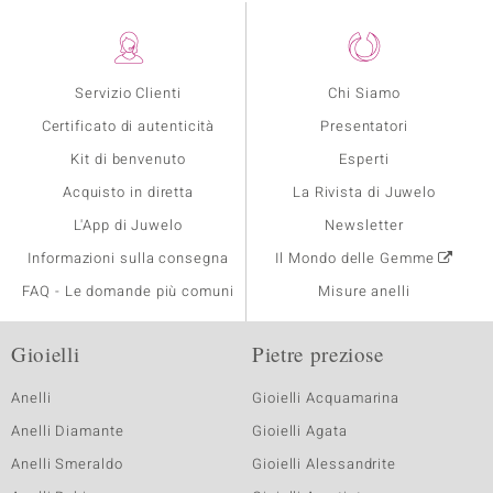
Servizio Clienti
Chi Siamo
Certificato di autenticità
Presentatori
Kit di benvenuto
Esperti
Acquisto in diretta
La Rivista di Juwelo
L'App di Juwelo
Newsletter
Informazioni sulla consegna
Il Mondo delle Gemme
FAQ - Le domande più comuni
Misure anelli
Gioielli
Pietre preziose
Anelli
Gioielli Acquamarina
Anelli Diamante
Gioielli Agata
Anelli Smeraldo
Gioielli Alessandrite