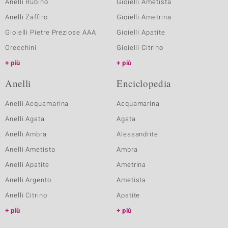
Anelli Rubino
Gioielli Ametista
Anelli Zaffiro
Gioielli Ametrina
Gioielli Pietre Preziose AAA
Gioielli Apatite
Orecchini
Gioielli Citrino
più
più
Anelli
Enciclopedia
Anelli Acquamarina
Acquamarina
Anelli Agata
Agata
Anelli Ambra
Alessandrite
Anelli Ametista
Ambra
Anelli Apatite
Ametrina
Anelli Argento
Ametista
Anelli Citrino
Apatite
più
più