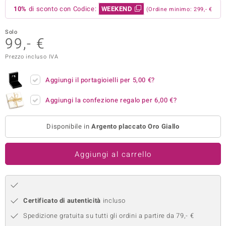
10%
di sconto con Codice:
WEEKEND
(Ordine minimo: 299,- €
remonti
Solo
uca
99,- €
uwelo
Prezzo incluso IVA
NO Collection
Aggiungi il portagioielli per
5,00 €
?
nts by de Melo
Aggiungi la confezione regalo per
6,00 €
?
va
Disponibile in
Argento placcato Oro Giallo
otenier
Aggiungi al carrello
Certificato di autenticità
incluso
Spedizione gratuita su tutti gli ordini a partire da 79,- €
 Classics