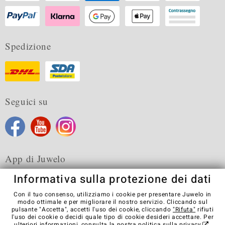
Spedizione
Seguici su
App di Juwelo
Informativa sulla protezione dei dati
Con il tuo consenso, utilizziamo i cookie per presentare Juwelo in
modo ottimale e per migliorare il nostro servizio. Cliccando sul
pulsante "Accetta", accetti l'uso dei cookie, cliccando
"Rifuta"
rifiuti
Condizioni generali di vendita
Informativa Privacy
Cookies
l'uso dei cookie o decidi quale tipo di cookie desideri accettare. Per
Note legali
Contatti
Recedere dal contratto
ulteriori informazioni, consulta la nostra
politica sulla privacy
.