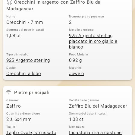
Orecchini in argento con Zaffiro Blu del
Madagascar
Nome
Numero pietre preziose
Orecchini - 7 mm
2
Somma del peso in carati
Metallo prezioso
1,08 ct
925 Argento sterling
placcato in oro giallo e
bianco
Tipo di metallo
Peso Metallo
925 Argento sterling
0,92 g
Design
Marchio
Orecchini a lobo
Juwelo
Pietre principali
Gemme
Varietà delle gemme
Zaffiro
Zaffiro Blu del Madagascar
Quantità e dimensione
Somma del peso in carati
2 à 6x4 mm
1,08 ct
Taglio
Montatura
Taglio Ovale, smussato
Incastonatura a castone