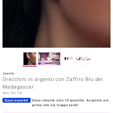
Prince Designs
o
Chic
LINSELL SELECTION
n Vogue
360°
 Show
Juwelo
Orecchini in argento con Zaffiro Blu del
o Paraíso
Madagascar
Essential
SKU: 5917OI
me del Boss
Quasi esaurito!
Sono rimaste solo 10 quantità.
Acquista ora
prima che sia troppo tardi!
 Diamonds