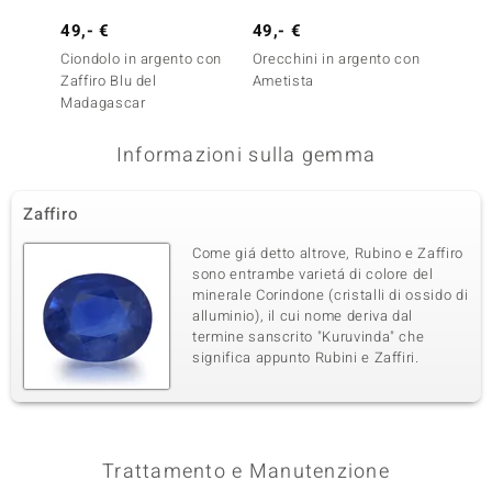
49,- €
49,- €
49,- 
Ciondolo in argento con
Orecchini in argento con
Orecch
Zaffiro Blu del
Ametista
Ametis
Madagascar
Informazioni sulla gemma
Zaffiro
Come giá detto altrove, Rubino e Zaffiro
sono entrambe varietá di colore del
minerale Corindone (cristalli di ossido di
alluminio), il cui nome deriva dal
termine sanscrito "Kuruvinda" che
significa appunto Rubini e Zaffiri.
Trattamento e Manutenzione