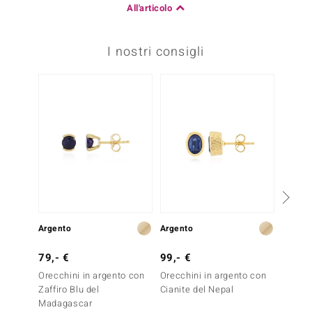
All'articolo
I nostri consigli
Argento
Argento
Argent
79,- €
99,- €
69,- 
Orecchini in argento con
Orecchini in argento con
Ciondo
Zaffiro Blu del
Cianite del Nepal
Zaffiro
Madagascar
Madag