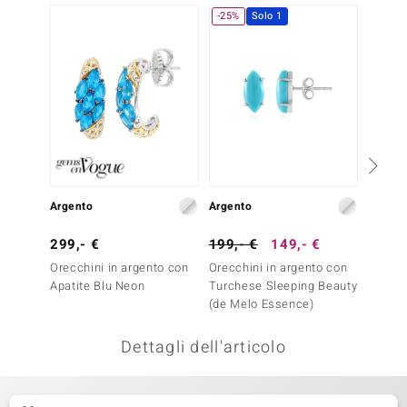
-25%
Solo 1
remonti
uca
uwelo
NO Collection
nts by de Melo
Argento
Argento
Argent
va
299,- €
199,- €
149,- €
249,-
otenier
Orecchini in argento con
Orecchini in argento con
Orecch
Apatite Blu Neon
Turchese Sleeping Beauty
Turch
(de Melo Essence)
Dettagli dell'articolo
 Classics