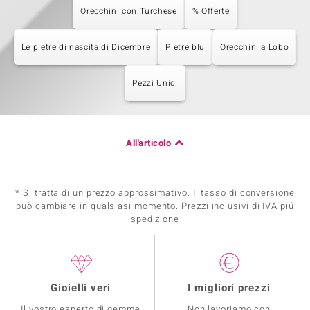
Orecchini con Turchese
% Offerte
Le pietre di nascita di Dicembre
Pietre blu
Orecchini a Lobo
Pezzi Unici
All'articolo
* Si tratta di un prezzo approssimativo. Il tasso di conversione
può cambiare in qualsiasi momento. Prezzi inclusivi di IVA piú
spedizione
Gioielli veri
I migliori prezzi
Il vostro esperto di gemme
Non lavoriamo con