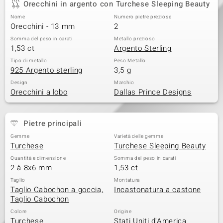
Orecchini in argento con Turchese Sleeping Beauty
 nell’Arte
Nome
Numero pietre preziose
Orecchini - 13 mm
2
 MINERALE
Somma del peso in carati
Metallo prezioso
1,53 ct
Argento Sterling
Tipo di metallo
Peso Metallo
925 Argento sterling
3,5 g
Design
Marchio
Orecchini a lobo
Dallas Prince Designs
Pietre principali
Gemme
Varietà delle gemme
Turchese
Turchese Sleeping Beauty
Quantità e dimensione
Somma del peso in carati
2 à 8x6 mm
1,53 ct
Taglio
Montatura
Taglio Cabochon a goccia,
Incastonatura a castone
Taglio Cabochon
Colore
Origine
Turchese
Stati Uniti d'America