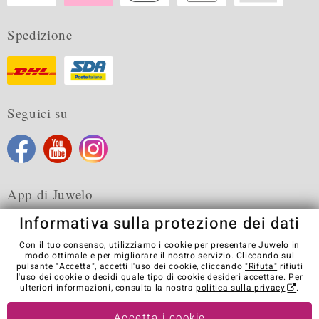
Spedizione
Seguici su
App di Juwelo
Informativa sulla protezione dei dati
Con il tuo consenso, utilizziamo i cookie per presentare Juwelo in
modo ottimale e per migliorare il nostro servizio. Cliccando sul
pulsante "Accetta", accetti l'uso dei cookie, cliccando
"Rifuta"
rifiuti
Condizioni generali di vendita
Informativa Privacy
Cookies
l'uso dei cookie o decidi quale tipo di cookie desideri accettare. Per
Note legali
Contatti
Recedere dal contratto
ulteriori informazioni, consulta la nostra
politica sulla privacy
.
Visit our stores in other countries:
Accetta i cookie