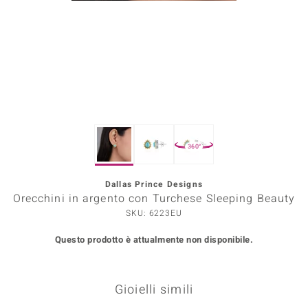
Prince Designs
o
Chic
LINSELL SELECTION
360°
n Vogue
Dallas Prince Designs
 Show
Orecchini in argento con Turchese Sleeping Beauty
o Paraíso
SKU: 6223EU
Questo prodotto è attualmente non disponibile.
Essential
me del Boss
Gioielli simili
 Diamonds