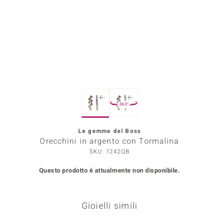
Prince Designs
o
Chic
LINSELL SELECTION
360°
n Vogue
Le gemme del Boss
 Show
Orecchini in argento con Tormalina
o Paraíso
SKU: 1242QB
Questo prodotto è attualmente non disponibile.
Essential
me del Boss
Gioielli simili
 Diamonds