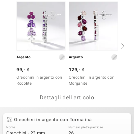
-20%
remonti
uca
uwelo
NO Collection
nts by de Melo
Argento
Argento
Argent
va
99,- €
129,- €
249,-
Orecchini in argento con
Orecchini in argento con
Orecch
otenier
Rodolite
Morganite
Zaffir
Dettagli dell'articolo
Orecchini in argento con Tormalina
Nome
Numero pietre preziose
 Classics
Orecchini - 23 mm
26