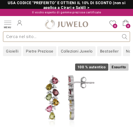
USA CODICE "PREFERITO" E OTTIENI IL 10% DI SCONTO (non si
applica a Cirari e Saldi) >
Il vostro esperto di gemme preziose certificate
800 986 787
0
0
MENU
 collezioni
 gioielli
tre più importanti
 preziose
Acquistare in diretta
Design
Informazioni generali
Pietre preziose per colore
Metallo prezioso
Approfondimenti
Juwelo
Misure anelli
Pietre preziose
Consigli
old
Gioielli
Pietre Preziose
Collezioni Juwelo
Bestseller
Nov
NI
 with Love
100 % autentico
Esaurito
Nature
rong
 Boutique
ana