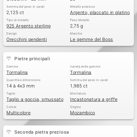
Somma del peso in carati
Metallo prezioso
 nell’Arte
2,125 ct
Argento, placcato in platino
Tipo di metallo
Peso Metallo
 MINERALE
925 Argento sterling
2,75 g
Design
Marchio
Orecchini pendenti
Le gemme del Boss
Pietre principali
Gemme
Varietà delle gemme
Tormalina
Tormalina
Quantità e dimensione
Somma del peso in carati
14 à 4x3 mm
1,985 ct
Taglio
Montatura
Taglio a goccia, smussato
Incastonatura a griffe
Colore
Origine
Multicolore
Mozambico
Seconda pietra preziosa