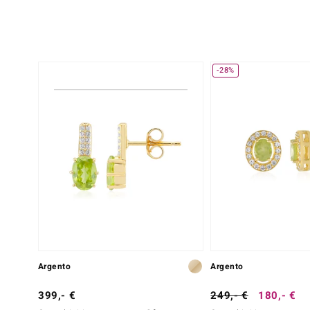
-28%
Argento
Argento
399,- €
249,- €
180,- €