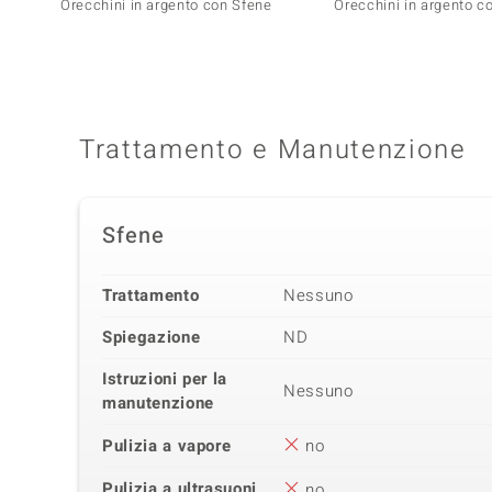
Orecchini in argento con Sfene
Orecchini in argento c
Trattamento e Manutenzione
Sfene
Trattamento
Nessuno
Spiegazione
ND
Istruzioni per la
Nessuno
manutenzione
Pulizia a vapore
no
Pulizia a ultrasuoni
no