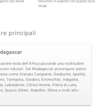
rgento con Sfene
Orecchini in argento con Quarzo Ouro
Orecch
Verde
tre principali
dagascar
azione-isola dell´Africa possiede una moltitudine
isorse naturali. Dal Madagascar provengono pietre
ziose come Granato Cangiante, Danburite, Apatite,
iro, Tormalina, Eliodoro, Emimorfite, Indigolite,
a, Labradorite, Citrino limone, Pietra di Luna,
e, Quarzo Glitter, Rubellite, Sfene e molti altri.