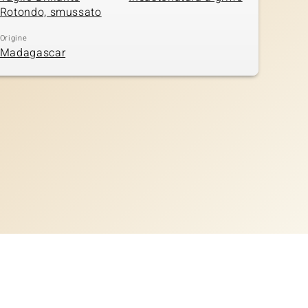
Rotondo, smussato
Origine
Madagascar