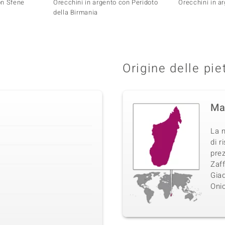
on Sfene
Orecchini in argento con Peridoto
Orecchini in a
della Birmania
Origine delle pie
Ma
La n
di r
pre
Zaff
Giad
Onic