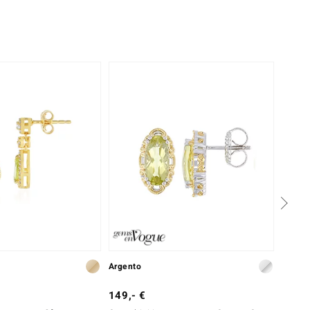
Argento
Argent
149,- €
49,- 