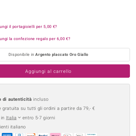
Anelli in Misura 26
onio
Crisoprasio
Anelli in Misura 29
de
Fluorite
Creation
Novità
zzuli
Onice
ungi il portagioielli per
5,00 €
?
Gioielli in più varianti
Rodolite
ungi la confezione regalo per
6,00 €
?
se
Tormalina
Disponibile in
Argento placcato Oro Giallo
Aggiungi al carrello
o di autenticità
incluso
gratuita su tutti gli ordini a partire da 79,- €
 in
Italia
entro 5-7 giorni
ienti italiano