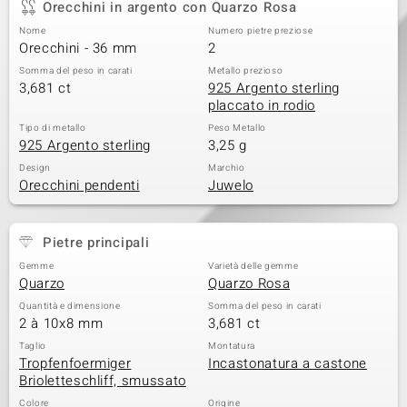
Orecchini in argento con Quarzo Rosa
 nell’Arte
Nome
Numero pietre preziose
Orecchini - 36 mm
2
 MINERALE
Somma del peso in carati
Metallo prezioso
3,681 ct
925 Argento sterling
placcato in rodio
Tipo di metallo
Peso Metallo
925 Argento sterling
3,25 g
Design
Marchio
Orecchini pendenti
Juwelo
Pietre principali
Gemme
Varietà delle gemme
Quarzo
Quarzo Rosa
Quantità e dimensione
Somma del peso in carati
2 à 10x8 mm
3,681 ct
Taglio
Montatura
Tropfenfoermiger
Incastonatura a castone
Brioletteschliff, smussato
Colore
Origine