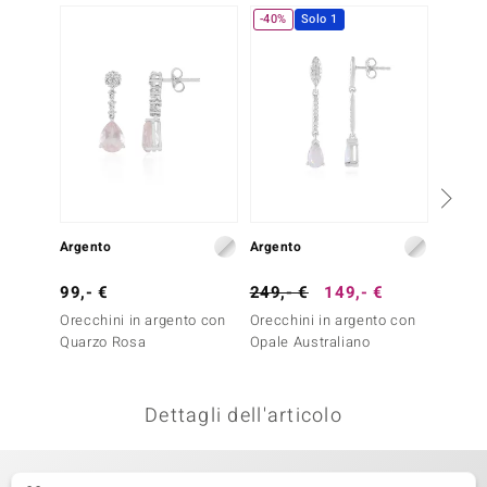
-40%
Solo 1
remonti
uca
uwelo
NO Collection
nts by de Melo
Argento
Argento
Argent
va
99,- €
249,- €
149,- €
99,- 
otenier
Orecchini in argento con
Orecchini in argento con
Orecch
Quarzo Rosa
Opale Australiano
Tormal
Dettagli dell'articolo
 Classics