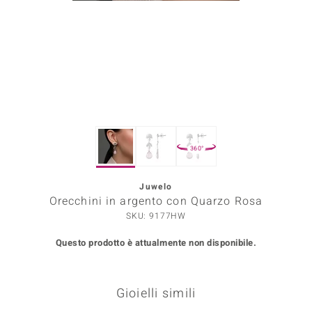
Prince Designs
o
Chic
LINSELL SELECTION
360°
n Vogue
Juwelo
 Show
Orecchini in argento con Quarzo Rosa
o Paraíso
SKU: 9177HW
Questo prodotto è attualmente non disponibile.
Essential
me del Boss
Gioielli simili
 Diamonds