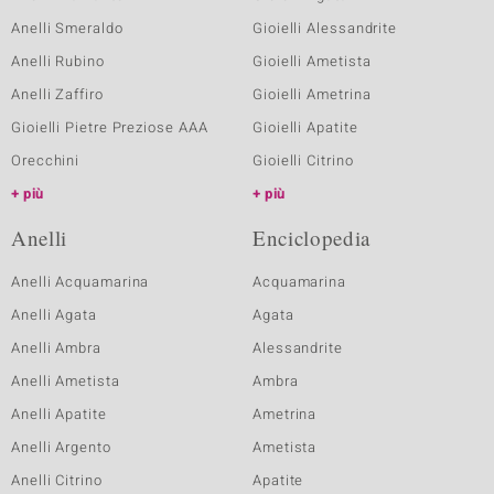
Anelli Smeraldo
Gioielli Alessandrite
Anelli Rubino
Gioielli Ametista
Anelli Zaffiro
Gioielli Ametrina
Gioielli Pietre Preziose AAA
Gioielli Apatite
Orecchini
Gioielli Citrino
più
più
Anelli
Enciclopedia
Anelli Acquamarina
Acquamarina
Anelli Agata
Agata
Anelli Ambra
Alessandrite
Anelli Ametista
Ambra
Anelli Apatite
Ametrina
Anelli Argento
Ametista
Anelli Citrino
Apatite