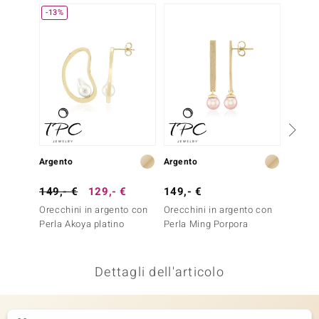
-13%
-13%
remonti
uca
uwelo
NO Collection
nts by de Melo
Argento
Argento
Argent
va
149,- €
129,- €
149,- €
79,- 
otenier
Orecchini in argento con
Orecchini in argento con
Orecch
Perla Akoya platino
Perla Ming Porpora
Opale 
Dettagli dell'articolo
 Classics