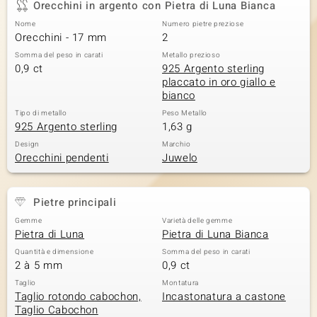
Orecchini in argento con Pietra di Luna Bianca
 nell’Arte
Nome
Numero pietre preziose
Orecchini - 17 mm
2
 MINERALE
Somma del peso in carati
Metallo prezioso
0,9 ct
925 Argento sterling
placcato in oro giallo e
bianco
Tipo di metallo
Peso Metallo
925 Argento sterling
1,63 g
Design
Marchio
Orecchini pendenti
Juwelo
Pietre principali
Gemme
Varietà delle gemme
Pietra di Luna
Pietra di Luna Bianca
Quantità e dimensione
Somma del peso in carati
2 à 5 mm
0,9 ct
Taglio
Montatura
Taglio rotondo cabochon,
Incastonatura a castone
Taglio Cabochon