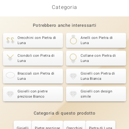
Categoria
Potrebbero anche interessarti
Orecchini con Pietra di
Anelli con Pietra di
Luna
Luna
Ciondoli con Pietra di
Collane con Pietra di
Luna
Luna
Bracciali con Pietra di
Gioielli con Pietra di
Luna
Luna Bianca
Gioielli con pietre
Gioielli con design
preziose Bianco
simile
Categoria di questo prodotto
Gioielli
Pietre preziose
Orecchini
Pietra di Luna