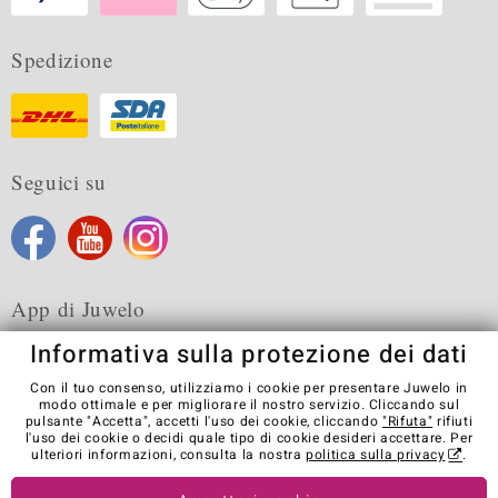
Spedizione
Seguici su
App di Juwelo
Informativa sulla protezione dei dati
Con il tuo consenso, utilizziamo i cookie per presentare Juwelo in
modo ottimale e per migliorare il nostro servizio. Cliccando sul
pulsante "Accetta", accetti l'uso dei cookie, cliccando
"Rifuta"
rifiuti
Condizioni generali di vendita
Informativa Privacy
Cookies
l'uso dei cookie o decidi quale tipo di cookie desideri accettare. Per
Note legali
Contatti
Recedere dal contratto
ulteriori informazioni, consulta la nostra
politica sulla privacy
.
Visit our stores in other countries: