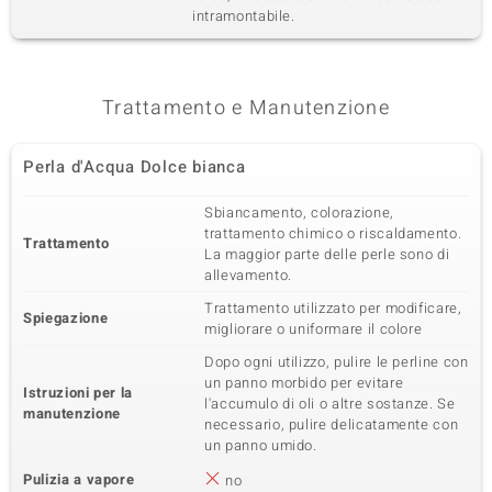
intramontabile.
Quarta pietra preziosa
Varietà delle gemme
Quantità e dimensione
Zircone
2 à 1,2 mm
Trattamento e Manutenzione
Somma del peso in carati
Taglio
0,018 ct
Taglio rotondo
Perla d'Acqua Dolce bianca
Montatura
Origine
Incastonatura a castone
Cambogia
Sbiancamento, colorazione,
trattamento chimico o riscaldamento.
Trattamento
La maggior parte delle perle sono di
allevamento.
Trattamento utilizzato per modificare,
Spiegazione
migliorare o uniformare il colore
Dopo ogni utilizzo, pulire le perline con
un panno morbido per evitare
Istruzioni per la
l'accumulo di oli o altre sostanze. Se
manutenzione
necessario, pulire delicatamente con
un panno umido.
Pulizia a vapore
no