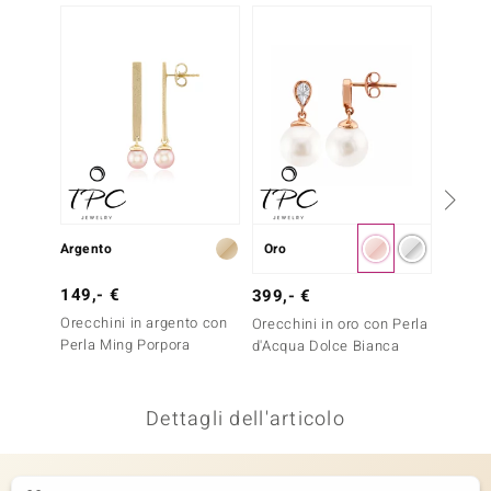
Solo 1
remonti
uca
uwelo
NO Collection
nts by de Melo
Argento
Oro
Argent
va
149,- €
129,-
399,- €
otenier
Orecchini in argento con
Orecch
Orecchini in oro con Perla
Perla Ming Porpora
Topazi
d'Acqua Dolce Bianca
Dettagli dell'articolo
 Classics