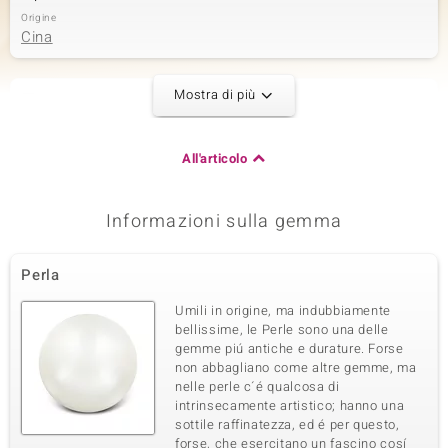
Origine
Cina
Mostra di più
Seconda pietra preziosa
Varietà delle gemme
Quantità e dimensione
Perla d'Acqua Dolce bianca
2 à 5 mm
All'articolo
Taglio
Montatura
Taglio rotondo
a perno
Origine
Informazioni sulla gemma
Cina
Perla
Terza pietra preziosa
Umili in origine, ma indubbiamente
Varietà delle gemme
Quantità e dimensione
bellissime, le Perle sono una delle
Perla d'Acqua Dolce bianca
2 à 4 mm
gemme piú antiche e durature. Forse
non abbagliano come altre gemme, ma
Taglio
Montatura
Taglio rotondo
a perno
nelle perle c´é qualcosa di
intrinsecamente artistico; hanno una
Origine
sottile raffinatezza, ed é per questo,
Cina
forse, che esercitano un fascino cosí