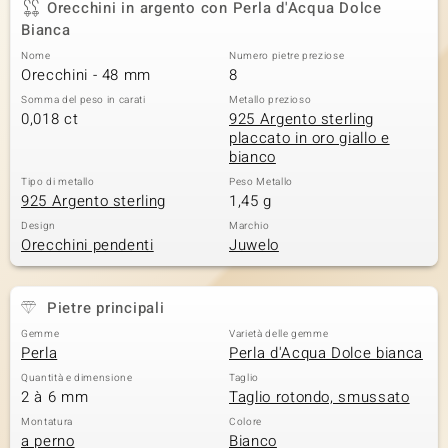
Orecchini in argento con Perla d'Acqua Dolce
Bianca
 nell’Arte
Nome
Numero pietre preziose
 MINERALE
Orecchini - 48 mm
8
Somma del peso in carati
Metallo prezioso
0,018 ct
925 Argento sterling
placcato in oro giallo e
bianco
Tipo di metallo
Peso Metallo
925 Argento sterling
1,45 g
Design
Marchio
Orecchini pendenti
Juwelo
Pietre principali
Gemme
Varietà delle gemme
Perla
Perla d'Acqua Dolce bianca
Quantità e dimensione
Taglio
2 à 6 mm
Taglio rotondo, smussato
Montatura
Colore
a perno
Bianco