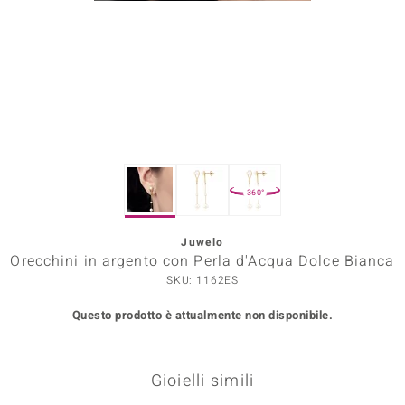
Prince Designs
o
Chic
LINSELL SELECTION
360°
n Vogue
Juwelo
 Show
Orecchini in argento con Perla d'Acqua Dolce Bianca
o Paraíso
SKU: 1162ES
Questo prodotto è attualmente non disponibile.
Essential
me del Boss
Gioielli simili
 Diamonds