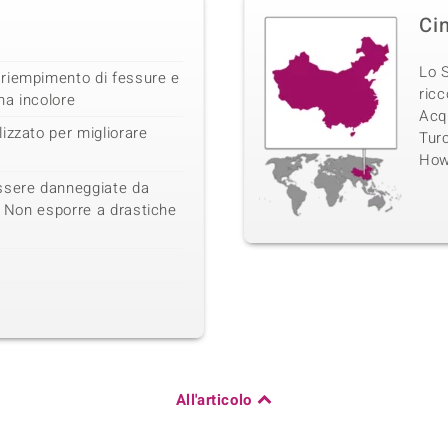
Ci
Lo S
riempimento di fessure e
ricc
ina incolore
Acqu
izzato per migliorare
Turc
Howl
sere danneggiate da
a. Non esporre a drastiche
All'articolo