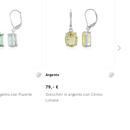
Argento
Argent
79,- €
249,-
gento con Fluorite
Orecchini in argento con Citrino
Orecch
Limone
Verde