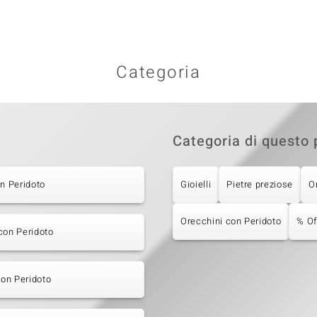
Categoria
Categoria di questo 
on Peridoto
Gioielli
Pietre preziose
O
Orecchini con Peridoto
% Of
con Peridoto
 con Peridoto