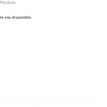
 Peridoto
Anelli in Misura 26
onio
Crisoprasio
Anelli in Misura 29
de
Fluorite
Creation
te non disponibile.
Novità
zzuli
Onice
Gioielli in più varianti
Rodolite
se
Tormalina
360° interattivo
l puntatore del mouse nella posizione desiderata
Solo 