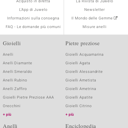
Acquisto in diretta
La Rivista di Juwelo
L'App di Juwelo
Newsletter
Informazioni sulla consegna
Il Mondo delle Gemme
FAQ - Le domande più comuni
Misure anelli
Gioielli
Pietre preziose
Anelli
Gioielli Acquamarina
Anelli Diamante
Gioielli Agata
Anelli Smeraldo
Gioielli Alessandrite
Anelli Rubino
Gioielli Ametista
Anelli Zaffiro
Gioielli Ametrina
Gioielli Pietre Preziose AAA
Gioielli Apatite
Orecchini
Gioielli Citrino
più
più
Anelli
Enciclopedia