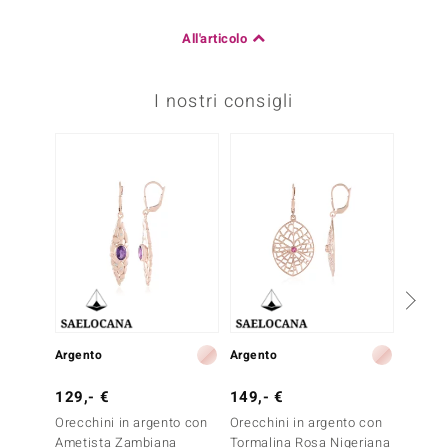
All'articolo
I nostri consigli
-14%
Argento
Argento
Argent
129,- €
149,- €
69,- 
Orecchini in argento con
Orecchini in argento con
Orecch
Ametista Zambiana
Tormalina Rosa Nigeriana
Malach