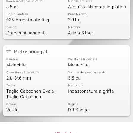
Somma del peso in carati
Metallo prezioso
3,5 ct
Argento, placcato in platino
Tipo di metallo
Peso Metallo
925 Argento sterling
2,91 g
Design
Marchio
Orecchini pendenti
Adela Silber
Pietre principali
Gemme
Varietà delle gemme
Malachite
Malachite
Quantità e dimensione
Somma del peso in carati
2 à 8x6 mm
3,5 ct
Taglio
Montatura
Taglio Cabochon Ovale,
Incastonatura a griffe
Taglio Cabochon
Colore
Origine
Verde
DR Kongo