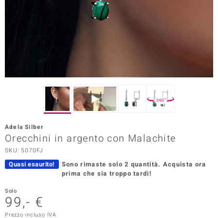
Prince Designs
o
Chic
LINSELL SELECTION
360°
n Vogue
Adela Silber
 Show
Orecchini in argento con Malachite
SKU: 5070FJ
o Paraíso
Quasi esaurito!
Sono rimaste solo 2 quantità.
Acquista ora
Essential
prima che sia troppo tardi!
me del Boss
Solo
99,- €
 Diamonds
Prezzo incluso IVA