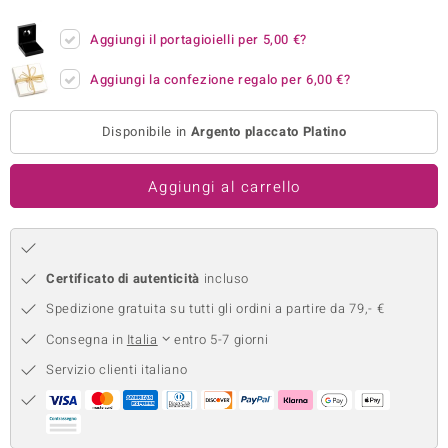
remonti
Aggiungi il portagioielli per
5,00 €
?
uca
Aggiungi la confezione regalo per
6,00 €
?
uwelo
Disponibile in
Argento placcato Platino
NO Collection
Aggiungi al carrello
nts by de Melo
va
otenier
Certificato di autenticità
incluso
Spedizione gratuita su tutti gli ordini a partire da 79,- €
Consegna in
Italia
entro 5-7 giorni
Servizio clienti italiano
 Classics