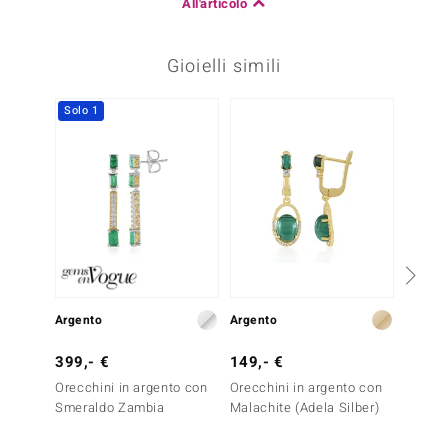
All'articolo
Gioielli simili
Solo 1
Argento
Argento
Argent
399,- €
149,- €
129,-
Orecchini in argento con
Orecchini in argento con
Anello
Smeraldo Zambia
Malachite (Adela Silber)
Malachi