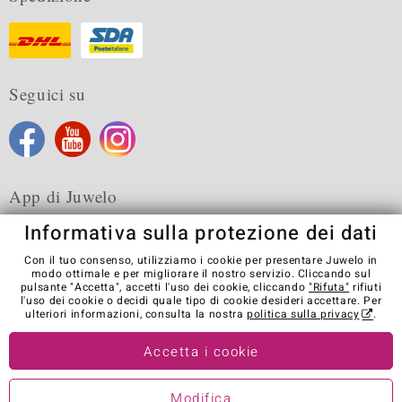
Seguici su
App di Juwelo
Informativa sulla protezione dei dati
Con il tuo consenso, utilizziamo i cookie per presentare Juwelo in
modo ottimale e per migliorare il nostro servizio. Cliccando sul
pulsante "Accetta", accetti l'uso dei cookie, cliccando
"Rifuta"
rifiuti
Condizioni generali di vendita
Informativa Privacy
Cookies
l'uso dei cookie o decidi quale tipo di cookie desideri accettare. Per
Note legali
Contatti
Recedere dal contratto
ulteriori informazioni, consulta la nostra
politica sulla privacy
.
Visit our stores in other countries:
Accetta i cookie
Modifica