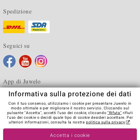
Spedizione
Seguici su
App di Juwelo
Informativa sulla protezione dei dati
Con il tuo consenso, utilizziamo i cookie per presentare Juwelo in
modo ottimale e per migliorare il nostro servizio. Cliccando sul
pulsante "Accetta", accetti l'uso dei cookie, cliccando
"Rifuta"
rifiuti
Condizioni generali di vendita
Informativa Privacy
Cookies
l'uso dei cookie o decidi quale tipo di cookie desideri accettare. Per
Note legali
Contatti
Recedere dal contratto
ulteriori informazioni, consulta la nostra
politica sulla privacy
.
Visit our stores in other countries:
Accetta i cookie