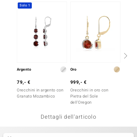
Solo 1
remonti
uca
uwelo
NO Collection
nts by de Melo
Argento
Oro
Argent
va
79,- €
999,- €
79,- 
otenier
Orecchini in argento con
Orecchini in oro con
Orecch
Granato Mozambico
Pietra del Sole
Rodoli
dell'Oregon
Dettagli dell'articolo
 Classics