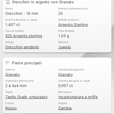
Orecchini in argento con Granato
 nell’Arte
Nome
Numero pietre preziose
Orecchini - 18 mm
26
 MINERALE
Somma del peso in carati
Metallo prezioso
1,407 ct
Argento Sterling
Tipo di metallo
Peso Metallo
925 Argento sterling
1,63 g
Design
Marchio
Orecchini pendenti
Juwelo
Pietre principali
Gemme
Varietà delle gemme
Granato
Granato
Quantità e dimensione
Somma del peso in carati
2 à 6x4 mm
0,997 ct
Taglio
Montatura
Taglio Ovale, smussato
Incastonatura a griffe
Colore
Origine
Rosso
Zambia