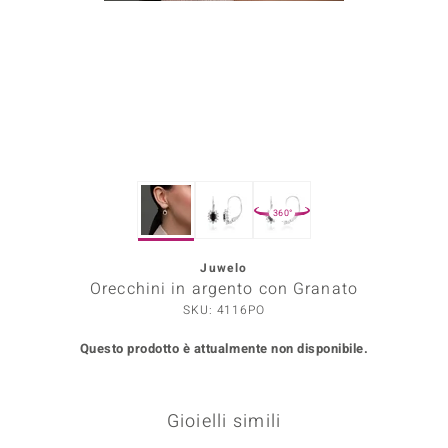
Prince Designs
o
Chic
LINSELL SELECTION
360°
n Vogue
Juwelo
 Show
Orecchini in argento con Granato
o Paraíso
SKU: 4116PO
Questo prodotto è attualmente non disponibile.
Essential
me del Boss
Gioielli simili
 Diamonds