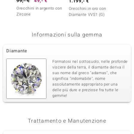
99,- €
49,- €
99,- 
1.199,- €
Orecchini in argento con
Orecch
Orecchini in oro con
Zircone
Zircon
Diamante VVS1 (G)
Informazioni sulla gemma
Diamante
Formatosi nel sottosuolo, nelle profonde
viscere della terra, il diamante deriva il
suo nome dal greco "adamas", che
significa "indomabile", nome
assolutamente appropriato per una
delle piú dure e preziose fra tutte le
gemme!
Trattamento e Manutenzione