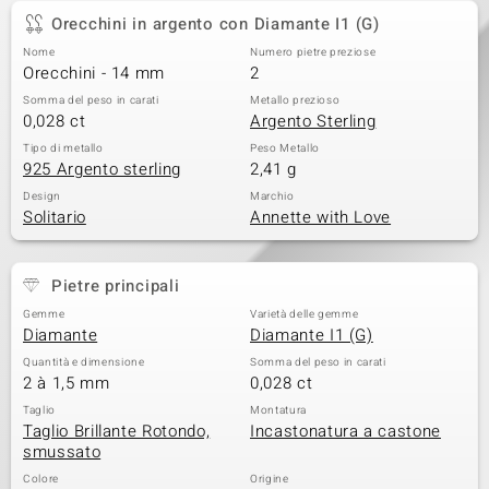
Orecchini in argento con Diamante I1 (G)
Nome
Numero pietre preziose
Orecchini - 14 mm
2
Somma del peso in carati
Metallo prezioso
0,028 ct
Argento Sterling
Tipo di metallo
Peso Metallo
925 Argento sterling
2,41 g
Design
Marchio
Solitario
Annette with Love
Pietre principali
Gemme
Varietà delle gemme
Diamante
Diamante I1 (G)
Quantità e dimensione
Somma del peso in carati
2 à 1,5 mm
0,028 ct
Taglio
Montatura
Taglio Brillante Rotondo,
Incastonatura a castone
smussato
Colore
Origine