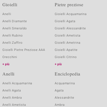
Gioielli
Pietre preziose
Anelli
Gioielli Acquamarina
Anelli Diamante
Gioielli Agata
Anelli Smeraldo
Gioielli Alessandrite
Anelli Rubino
Gioielli Ametista
Anelli Zaffiro
Gioielli Ametrina
Gioielli Pietre Preziose AAA
Gioielli Apatite
Orecchini
Gioielli Citrino
più
più
Anelli
Enciclopedia
Anelli Acquamarina
Acquamarina
Anelli Agata
Agata
Anelli Ambra
Alessandrite
Anelli Ametista
Ambra