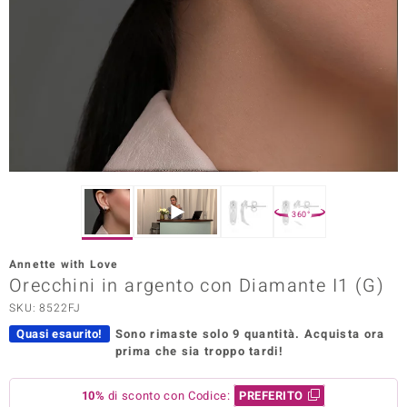
Prince Designs
o
Chic
LINSELL SELECTION
n Vogue
360°
 Show
Annette with Love
Orecchini in argento con Diamante I1 (G)
o Paraíso
SKU: 8522FJ
Essential
Quasi esaurito!
Sono rimaste solo 9 quantità.
Acquista ora
prima che sia troppo tardi!
me del Boss
 Diamonds
10%
di sconto con Codice:
PREFERITO