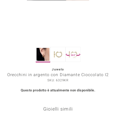
Prince Designs
o
Chic
LINSELL SELECTION
360°
n Vogue
Juwelo
 Show
Orecchini in argento con Diamante Cioccolato I2
o Paraíso
SKU: 6329KR
Questo prodotto è attualmente non disponibile.
Essential
me del Boss
Gioielli simili
 Diamonds