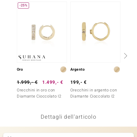
-25%
remonti
uca
uwelo
NO Collection
nts by de Melo
Oro
Argento
Oro
va
1.999,- €
1.499,- €
199,- €
2.499
otenier
Orecchini in oro con
Orecchini in argento con
Orecch
Diamante Cioccolato I2
Diamante Cioccolato I2
Diaman
Dettagli dell'articolo
 Classics