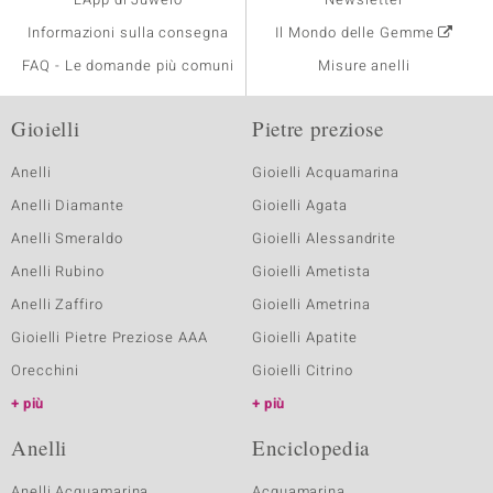
Informazioni sulla consegna
Il Mondo delle Gemme
FAQ - Le domande più comuni
Misure anelli
Gioielli
Pietre preziose
Anelli
Gioielli Acquamarina
Anelli Diamante
Gioielli Agata
Anelli Smeraldo
Gioielli Alessandrite
Anelli Rubino
Gioielli Ametista
Anelli Zaffiro
Gioielli Ametrina
Gioielli Pietre Preziose AAA
Gioielli Apatite
Orecchini
Gioielli Citrino
più
più
Anelli
Enciclopedia
Anelli Acquamarina
Acquamarina