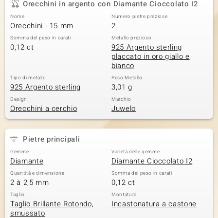
Orecchini in argento con Diamante Cioccolato I2
 nell’Arte
Nome
Numero pietre preziose
Orecchini - 15 mm
2
 MINERALE
Somma del peso in carati
Metallo prezioso
0,12 ct
925 Argento sterling
placcato in oro giallo e
bianco
Tipo di metallo
Peso Metallo
925 Argento sterling
3,01 g
Design
Marchio
Orecchini a cerchio
Juwelo
Pietre principali
Gemme
Varietà delle gemme
Diamante
Diamante Cioccolato I2
Quantità e dimensione
Somma del peso in carati
2 à 2,5 mm
0,12 ct
Taglio
Montatura
Taglio Brillante Rotondo,
Incastonatura a castone
smussato