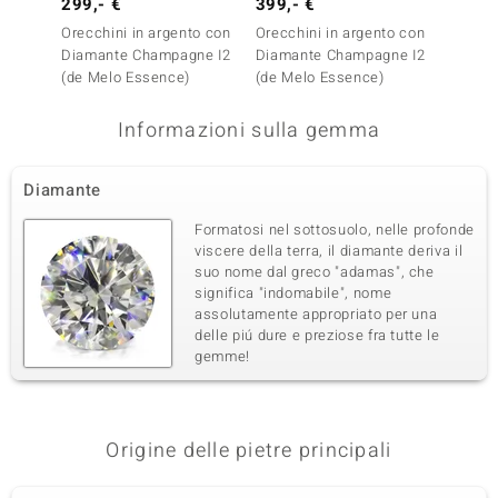
299,- €
399,- €
399,-
Orecchini in argento con
Orecchini in argento con
Orecch
Diamante Champagne I2
Diamante Champagne I2
Sfene
(de Melo Essence)
(de Melo Essence)
Informazioni sulla gemma
Diamante
Formatosi nel sottosuolo, nelle profonde
viscere della terra, il diamante deriva il
suo nome dal greco "adamas", che
significa "indomabile", nome
assolutamente appropriato per una
delle piú dure e preziose fra tutte le
gemme!
Origine delle pietre principali