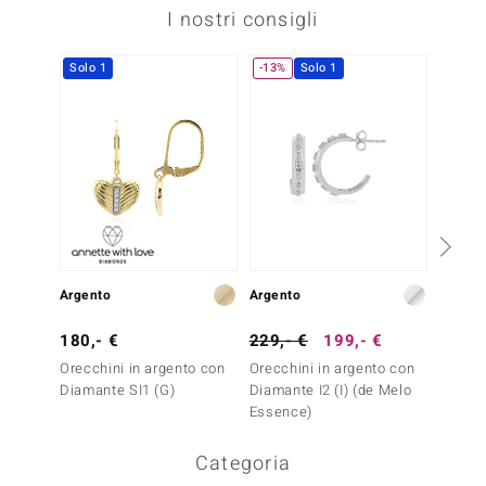
I nostri consigli
Solo 1
-13%
Solo 1
Argento
Argento
Argent
180,- €
229,- €
199,- €
299,-
Orecchini in argento con
Orecchini in argento con
Orecch
Diamante SI1 (G)
Diamante I2 (I) (de Melo
Diaman
Essence)
Categoria