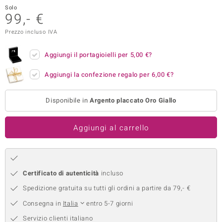
Solo
remonti
99,- €
Prezzo incluso IVA
uca
uwelo
Aggiungi il portagioielli per
5,00 €
?
NO Collection
Aggiungi la confezione regalo per
6,00 €
?
nts by de Melo
Disponibile in
Argento placcato Oro Giallo
va
Aggiungi al carrello
otenier
Certificato di autenticità
incluso
Spedizione gratuita su tutti gli ordini a partire da 79,- €
Consegna in
Italia
entro 5-7 giorni
 Classics
Servizio clienti italiano