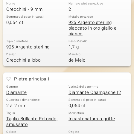
Nome
Numero pietre preziose
Orecchini - 9 mm
2
Somma del peso in carati
Metallo prezioso
0,054 ct
925 Argento sterling
placcato in oro giallo e
bianco
Tipo di metallo
Peso Metallo
925 Argento sterling
1,7 g
Design
Marchio
Orecchini a lobo
de Melo
Pietre principali
Gemme
Varietà delle gemme
Diamante
Diamante Champagne I2
Quantità e dimensione
Somma del peso in carati
2 à 2 mm
0,054 ct
Taglio
Montatura
Taglio Brillante Rotondo,
Incastonatura a griffe
smussato
Colore
Origine