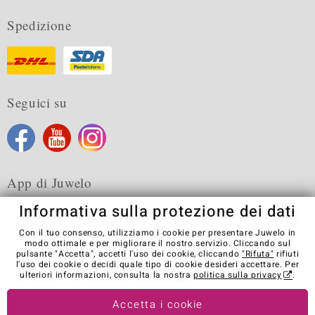
Spedizione
Seguici su
App di Juwelo
Informativa sulla protezione dei dati
Con il tuo consenso, utilizziamo i cookie per presentare Juwelo in
modo ottimale e per migliorare il nostro servizio. Cliccando sul
pulsante "Accetta", accetti l'uso dei cookie, cliccando
"Rifuta"
rifiuti
Condizioni generali di vendita
Informativa Privacy
Cookies
l'uso dei cookie o decidi quale tipo di cookie desideri accettare. Per
Note legali
Contatti
Recedere dal contratto
ulteriori informazioni, consulta la nostra
politica sulla privacy
.
Visit our stores in other countries:
Accetta i cookie