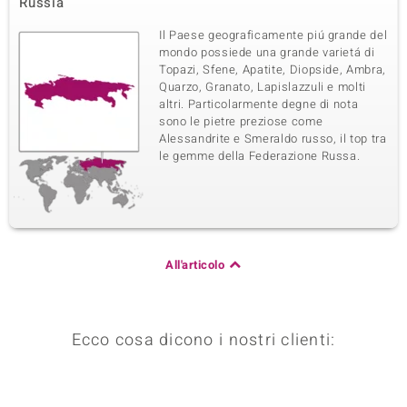
Russia
Montatura
Origine
Incastonatura a griffe
Cambogia
Il Paese geograficamente piú grande del
mondo possiede una grande varietá di
Topazi, Sfene, Apatite, Diopside, Ambra,
Quarzo, Granato, Lapislazzuli e molti
altri. Particolarmente degne di nota
sono le pietre preziose come
Alessandrite e Smeraldo russo, il top tra
le gemme della Federazione Russa.
All'articolo
Ecco cosa dicono i nostri clienti: