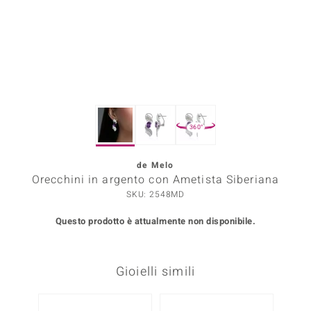
Prince Designs
o
Chic
360°
LINSELL SELECTION
n Vogue
de Melo
Orecchini in argento con Ametista Siberiana
 Show
SKU: 2548MD
o Paraíso
Questo prodotto è attualmente non disponibile.
Essential
Gioielli simili
me del Boss
 Diamonds