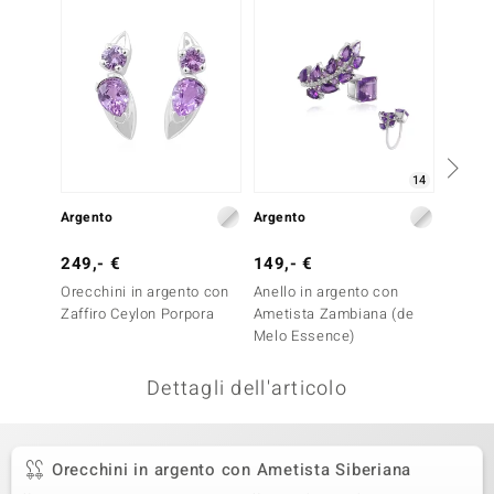
remonti
uca
uwelo
NO Collection
14
nts by de Melo
Argento
Argento
Argent
va
249,- €
149,- €
149,-
Orecchini in argento con
Anello in argento con
Orecch
otenier
Zaffiro Ceylon Porpora
Ametista Zambiana (de
Ametis
Melo Essence)
Dettagli dell'articolo
Orecchini in argento con Ametista Siberiana
 Classics