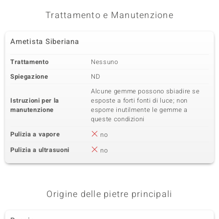
Somma del peso in carati
Taglio
Trattamento e Manutenzione
0,023 ct
Taglio rotondo
Montatura
Origine
Ametista Siberiana
Incastonatura a griffe
Cambogia
Trattamento
Nessuno
Quinta pietra preziosa
Spiegazione
ND
Varietà delle gemme
Quantità e dimensione
Alcune gemme possono sbiadire se
Zircone
20 à 1,1 mm
Istruzioni per la
esposte a forti fonti di luce; non
Somma del peso in carati
Taglio
manutenzione
esporre inutilmente le gemme a
0,19 ct
Taglio rotondo
queste condizioni
Montatura
Origine
Pulizia a vapore
no
Incastonatura a castone
Cambogia
Pulizia a ultrasuoni
no
Sesta pietra preziosa
Varietà delle gemme
Quantità e dimensione
Zircone
78 à versch. mm
Origine delle pietre principali
Somma del peso in carati
Taglio
0,578 ct
Taglio rotondo