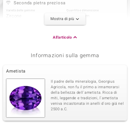
Seconda pietra preziosa
Varietà delle gemme
Quantità e dimensione
Zircone
6 à 1,7 mm
Mostra di più
Somma del peso in carati
Taglio
0,2 ct
Taglio rotondo
Montatura
Origine
All'articolo
Incastonatura a griffe
Cambogia
Informazioni sulla gemma
Terza pietra preziosa
Varietà delle gemme
Quantità e dimensione
Ametista
Zircone
6 à 1,5 mm
Somma del peso in carati
Taglio
Il padre della mineralogia, Georgius
0,12 ct
Taglio rotondo
Agricola, non fu il primo a innamorarsi
della bellezza dell´ametista. Ricca di
Montatura
Origine
Incastonatura a griffe
miti, leggende e tradizioni, l´ametista
Cambogia
veniva incastonata in anelli d´oro giá nel
2500 a.C.
Quarta pietra preziosa
Varietà delle gemme
Quantità e dimensione
Zircone
2 à 1,2 mm