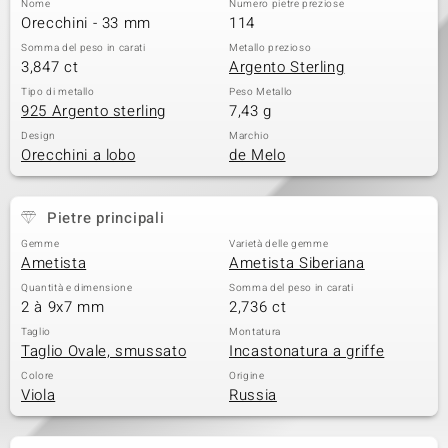
Nome
Numero pietre preziose
Orecchini - 33 mm
114
 nell’Arte
Somma del peso in carati
Metallo prezioso
3,847 ct
Argento Sterling
 MINERALE
Tipo di metallo
Peso Metallo
925 Argento sterling
7,43 g
Design
Marchio
Orecchini a lobo
de Melo
Pietre principali
Gemme
Varietà delle gemme
Ametista
Ametista Siberiana
Quantità e dimensione
Somma del peso in carati
2 à 9x7 mm
2,736 ct
Taglio
Montatura
Taglio Ovale, smussato
Incastonatura a griffe
Colore
Origine
Viola
Russia