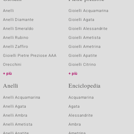
Anelli
Gioielli Acquamarina
Anelli Diamante
Gioielli Agata
Anelli Smeraldo
Gioielli Alessandrite
Anelli Rubino
Gioielli Ametista
Anelli Zaffiro
Gioielli Ametrina
Gioielli Pietre Preziose AAA
Gioielli Apatite
Orecchini
Gioielli Citrino
più
più
Anelli
Enciclopedia
Anelli Acquamarina
Acquamarina
Anelli Agata
Agata
Anelli Ambra
Alessandrite
Anelli Ametista
Ambra
Anelli Apatite
Ametrina