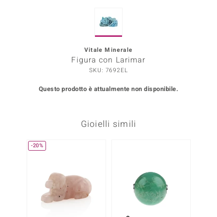
Prince Designs
Vitale Minerale
o
Figura con Larimar
SKU: 7692EL
Chic
Questo prodotto è attualmente non disponibile.
LINSELL SELECTION
n Vogue
Gioielli simili
 Show
-20%
-17%
o Paraíso
Essential
me del Boss
 Diamonds