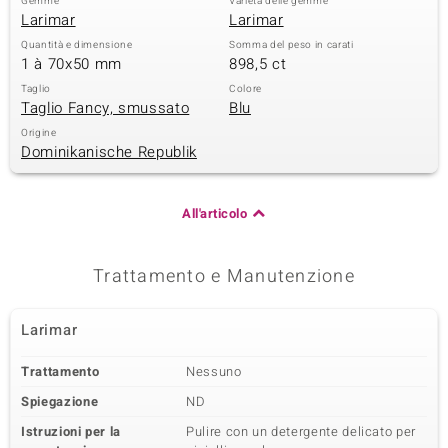
Gemme
Varietà delle gemme
Larimar
Larimar
 nell’Arte
Quantità e dimensione
Somma del peso in carati
1 à 70x50 mm
898,5 ct
 MINERALE
Taglio
Colore
Taglio Fancy, smussato
Blu
Origine
Dominikanische Republik
All'articolo
Trattamento e Manutenzione
Larimar
Trattamento
Nessuno
Spiegazione
ND
Istruzioni per la
Pulire con un detergente delicato per