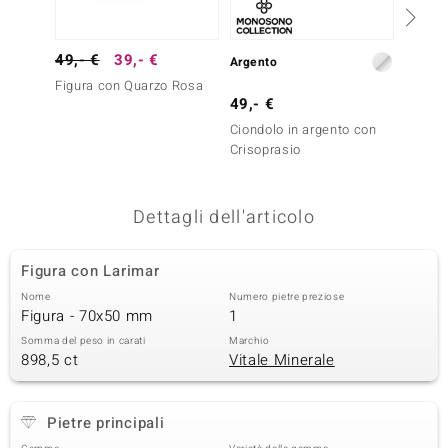
remonti
49,- €
39,- €
2.999
Argento
uca
Figura con Quarzo Rosa
Gemma
49,- €
Matric
uwelo
Messic
Ciondolo in argento con
NO Collection
Crisoprasio
nts by de Melo
Dettagli dell'articolo
va
Figura con Larimar
otenier
Nome
Numero pietre preziose
Figura - 70x50 mm
1
Somma del peso in carati
Marchio
898,5 ct
Vitale Minerale
Pietre principali
 Classics