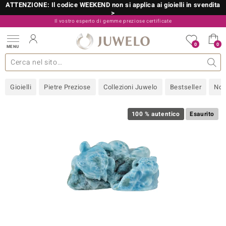
ATTENZIONE: Il codice WEEKEND non si applica ai gioielli in svendita
>
Il vostro esperto di gemme preziose certificate
800 986 787
0
0
MENU
 collezioni
 gioielli
tre più importanti
 preziose
Acquistare in diretta
Design
Informazioni generali
Pietre preziose per colore
Metallo prezioso
Approfondimenti
Juwelo
Misure anelli
Pietre preziose
Consigli
old
Gioielli
Pietre Preziose
Collezioni Juwelo
Bestseller
Nov
NI
 with Love
100 % autentico
Esaurito
Nature
rong
 Boutique
ana