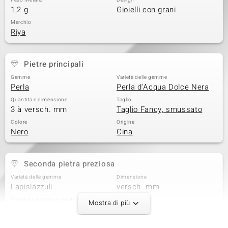
Peso Metallo
Design
1,2 g
Gioielli con grani
Marchio
Riya
Pietre principali
Gemme
Varietà delle gemme
Perla
Perla d'Acqua Dolce Nera
Quantità e dimensione
Taglio
3 à versch. mm
Taglio Fancy, smussato
Colore
Origine
Nero
Cina
Seconda pietra preziosa
Varietà delle gemme
Dimensione
Lapislazzuli
versch. mm
Somma del peso in carati
Taglio
Mostra di più
13,757 ct
Perlina rotonda,
sfaccettata