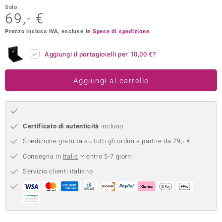
Solo
remonti
69,- €
Prezzo incluso IVA, escluse le
Spese di spedizione
uca
uwelo
Aggiungi il portagioielli per
10,00 €
?
NO Collection
Aggiungi al carrello
nts by de Melo
va
Certificato di autenticità
incluso
otenier
Spedizione gratuita su tutti gli ordini a partire da 79,- €
Consegna in
Italia
entro 5-7 giorni
Servizio clienti italiano
 Classics