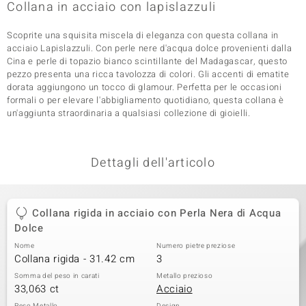
Collana in acciaio con lapislazzuli
 nell’Arte
Scoprite una squisita miscela di eleganza con questa collana in
 MINERALE
acciaio Lapislazzuli. Con perle nere d'acqua dolce provenienti dalla
Cina e perle di topazio bianco scintillante del Madagascar, questo
pezzo presenta una ricca tavolozza di colori. Gli accenti di ematite
dorata aggiungono un tocco di glamour. Perfetta per le occasioni
formali o per elevare l'abbigliamento quotidiano, questa collana è
un'aggiunta straordinaria a qualsiasi collezione di gioielli.
Dettagli dell'articolo
Collana rigida in acciaio con Perla Nera di Acqua
Dolce
Nome
Numero pietre preziose
Collana rigida - 31.42 cm
3
Somma del peso in carati
Metallo prezioso
33,063 ct
Acciaio