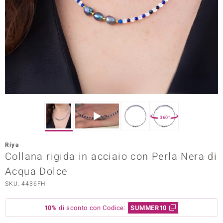
Prince Designs
o
Chic
LINSELL SELECTION
n Vogue
360°
 Show
Riya
Collana rigida in acciaio con Perla Nera di
o Paraíso
Acqua Dolce
Essential
SKU: 4436FH
me del Boss
10%
di sconto con Codice:
SUMMER10
 Diamonds