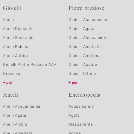
Gioielli
Pietre preziose
Anelli
Gioielli Acquamarina
Anelli Diamante
Gioielli Agata
Anelli Smeraldo
Gioielli Alessandrite
Anelli Rubino
Gioielli Ametista
Anelli Zaffiro
Gioielli Ametrina
Gioielli Pietre Preziose AAA
Gioielli Apatite
Orecchini
Gioielli Citrino
più
più
Anelli
Enciclopedia
Anelli Acquamarina
Acquamarina
Anelli Agata
Agata
Anelli Ambra
Alessandrite
Anelli Ametista
Ambra