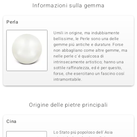
Quinta pietra preziosa
Informazioni sulla gemma
Varietà delle gemme
Dimensione
Ematite Dorata
2 mm
Perla
Somma del peso in carati
Taglio
0,975 ct
Perlina rotonda
Umili in origine, ma indubbiamente
Origine
bellissime, le Perle sono una delle
Stati Uniti d'America
gemme piú antiche e durature. Forse
non abbagliano come altre gemme, ma
nelle perle c´é qualcosa di
intrinsecamente artistico; hanno una
sottile raffinatezza, ed é per questo,
forse, che esercitano un fascino cosí
intramontabile.
Origine delle pietre principali
Cina
Lo Stato piú popoloso dell´Asia