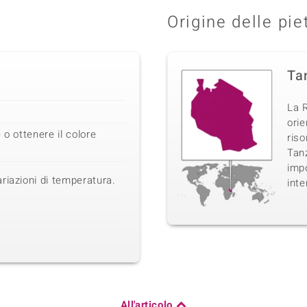
Origine delle pie
Ta
La R
orie
 o ottenere il colore
ris
Tanz
impo
riazioni di temperatura.
inte
All'articolo