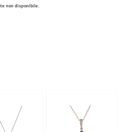
Anelli in Misura 26
te non disponibile.
onio
Crisoprasio
Anelli in Misura 29
de
Fluorite
Creation
Novità
zzuli
Onice
Gioielli in più varianti
Rodolite
se
Tormalina
Solo 