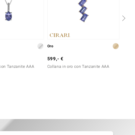
Oro
Oro
599,- €
1.499
 con Tanzanite AAA
Collana in oro con Tanzanite AAA
Collan