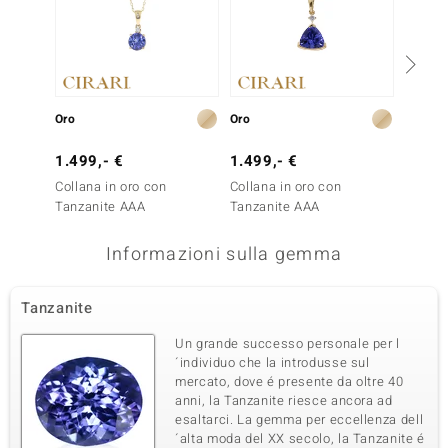
Oro
Oro
Oro
1.499,- €
1.499,- €
1.499
Collana in oro con
Collana in oro con
Collana
Tanzanite AAA
Tanzanite AAA
Tanzan
Informazioni sulla gemma
Tanzanite
Un grande successo personale per l
´individuo che la introdusse sul
mercato, dove é presente da oltre 40
anni, la Tanzanite riesce ancora ad
esaltarci. La gemma per eccellenza dell
´alta moda del XX secolo, la Tanzanite é