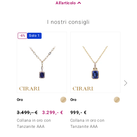
All'articolo
I nostri consigli
-6%
Solo 1
-10%
Oro
Oro
Oro
3.499,- €
3.299,- €
999,- €
1.999
Collana in oro con
Collana in oro con
Collana
Tanzanite AAA
Tanzanite AAA
Tanzan