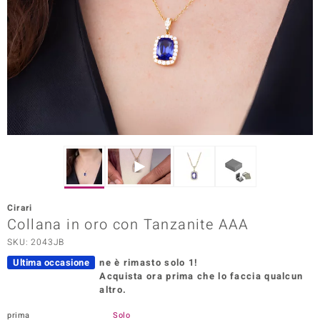
Prince Designs
o
Chic
LINSELL SELECTION
n Vogue
 Show
Cirari
Collana in oro con Tanzanite AAA
o Paraíso
SKU: 2043JB
Essential
Ultima occasione
ne è rimasto solo 1!
Acquista ora prima che lo faccia qualcun
me del Boss
altro.
 Diamonds
prima
Solo