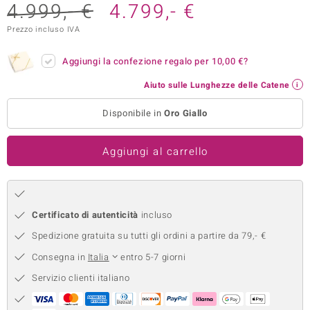
4.999,- €
4.799,- €
remonti
Prezzo incluso IVA
uca
Aggiungi la confezione regalo per
10,00 €
?
uwelo
Aiuto sulle Lunghezze delle Catene
NO Collection
Disponibile in
Oro Giallo
nts by de Melo
Aggiungi al carrello
va
otenier
Certificato di autenticità
incluso
Spedizione gratuita su tutti gli ordini a partire da 79,- €
Consegna in
Italia
entro 5-7 giorni
Servizio clienti italiano
 Classics