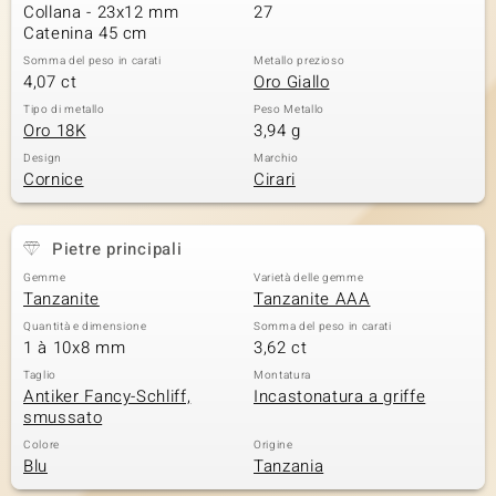
Collana - 23x12 mm
27
Catenina 45 cm
Somma del peso in carati
Metallo prezioso
4,07 ct
Oro Giallo
Tipo di metallo
Peso Metallo
Oro 18K
3,94 g
Design
Marchio
Cornice
Cirari
Pietre principali
Gemme
Varietà delle gemme
Tanzanite
Tanzanite AAA
Quantità e dimensione
Somma del peso in carati
1 à 10x8 mm
3,62 ct
Taglio
Montatura
Antiker Fancy-Schliff,
Incastonatura a griffe
smussato
Colore
Origine
Blu
Tanzania