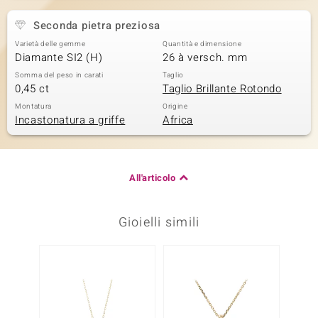
Seconda pietra preziosa
Varietà delle gemme
Quantità e dimensione
Diamante SI2 (H)
26 à versch. mm
Somma del peso in carati
Taglio
0,45 ct
Taglio Brillante Rotondo
Montatura
Origine
Incastonatura a griffe
Africa
All'articolo
Gioielli simili
Solo 1