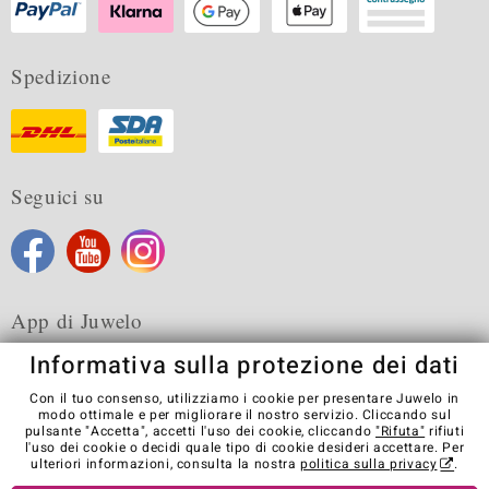
Spedizione
Seguici su
App di Juwelo
Informativa sulla protezione dei dati
Con il tuo consenso, utilizziamo i cookie per presentare Juwelo in
modo ottimale e per migliorare il nostro servizio. Cliccando sul
pulsante "Accetta", accetti l'uso dei cookie, cliccando
"Rifuta"
rifiuti
Condizioni generali di vendita
Informativa Privacy
Cookies
l'uso dei cookie o decidi quale tipo di cookie desideri accettare. Per
Note legali
Contatti
Recedere dal contratto
ulteriori informazioni, consulta la nostra
politica sulla privacy
.