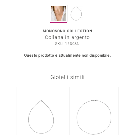
Prince Designs
MONOSONO COLLECTION
o
Collana in argento
SKU: 1530SN
Chic
Questo prodotto è attualmente non disponibile.
LINSELL SELECTION
n Vogue
Gioielli simili
 Show
o Paraíso
Essential
me del Boss
 Diamonds