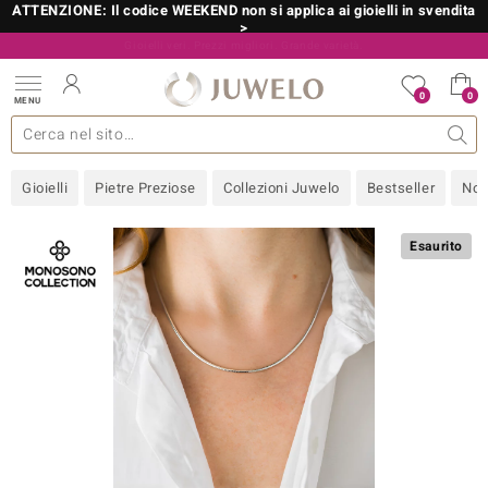
ATTENZIONE: Il codice WEEKEND non si applica ai gioielli in svendita
>
Il vostro esperto di gemme preziose certificate
800 986 787
0
0
MENU
 collezioni
 gioielli
tre più importanti
 preziose
Acquistare in diretta
Design
Informazioni generali
Pietre preziose per colore
Metallo prezioso
Approfondimenti
Juwelo
Misure anelli
Pietre preziose
Consigli
old
Gioielli
Pietre Preziose
Collezioni Juwelo
Bestseller
Nov
NI
 with Love
Esaurito
Nature
rong
 Boutique
ana