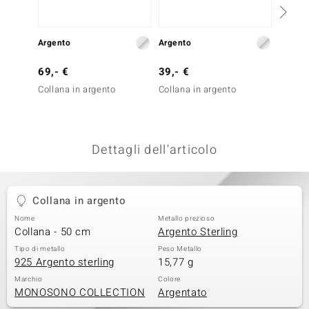
remonti
Argento
Argento
Argent
uca
69,- €
39,- €
69,- 
uwelo
Collana in argento
Collana in argento
Collan
NO Collection
nts by de Melo
Dettagli dell'articolo
va
otenier
Collana in argento
Nome
Metallo prezioso
Collana - 50 cm
Argento Sterling
Tipo di metallo
Peso Metallo
925 Argento sterling
15,77 g
Marchio
Colore
MONOSONO COLLECTION
Argentato
 Classics