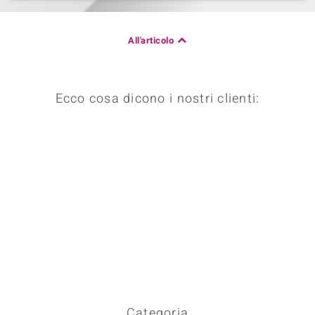
 nell’Arte
All'articolo
 MINERALE
Ecco cosa dicono i nostri clienti:
Categoria