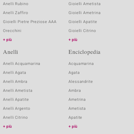
Anelli Rubino
Gioielli Ametista
Anelli Zaffiro
Gioielli Ametrina
Gioielli Pietre Preziose AAA
Gioielli Apatite
Orecchini
Gioielli Citrino
più
più
Anelli
Enciclopedia
Anelli Acquamarina
Acquamarina
Anelli Agata
Agata
Anelli Ambra
Alessandrite
Anelli Ametista
Ambra
Anelli Apatite
Ametrina
Anelli Argento
Ametista
Anelli Citrino
Apatite
più
più