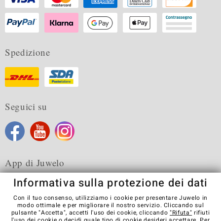
Spedizione
Seguici su
App di Juwelo
Informativa sulla protezione dei dati
Con il tuo consenso, utilizziamo i cookie per presentare Juwelo in
modo ottimale e per migliorare il nostro servizio. Cliccando sul
pulsante "Accetta", accetti l'uso dei cookie, cliccando
"Rifuta"
rifiuti
Condizioni generali di vendita
Informativa Privacy
Cookies
l'uso dei cookie o decidi quale tipo di cookie desideri accettare. Per