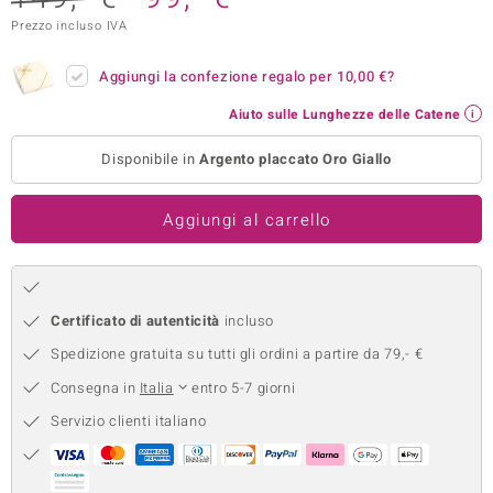
Prezzo incluso IVA
remonti
uca
Aggiungi la confezione regalo per
10,00 €
?
Aiuto sulle Lunghezze delle Catene
uwelo
Disponibile in
Argento placcato Oro Giallo
NO Collection
nts by de Melo
Aggiungi al carrello
va
otenier
Certificato di autenticità
incluso
Spedizione gratuita su tutti gli ordini a partire da 79,- €
Consegna in
Italia
entro 5-7 giorni
Servizio clienti italiano
 Classics