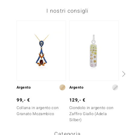
I nostri consigli
Argento
Argento
Argent
99,- €
129,- €
299,-
Collana in argento con
Ciondolo in argento con
Collan
Granato Mozambico
Zaffiro Giallo (Adela
Ametis
Silber)
Categoria