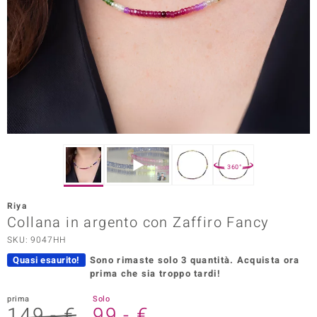
Prince Designs
o
Chic
LINSELL SELECTION
n Vogue
360°
 Show
Riya
Collana in argento con Zaffiro Fancy
o Paraíso
SKU: 9047HH
Essential
Quasi esaurito!
Sono rimaste solo 3 quantità.
Acquista ora
prima che sia troppo tardi!
me del Boss
prima
Solo
 Diamonds
149,- €
99,- €