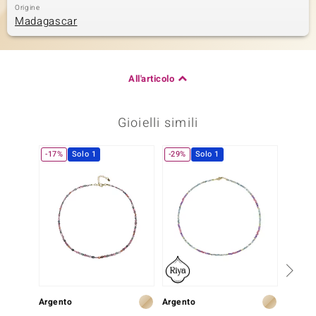
Origine
Madagascar
All'articolo
Gioielli simili
-17%
Solo 1
-29%
Solo 1
-30%
Argento
Argento
Oro