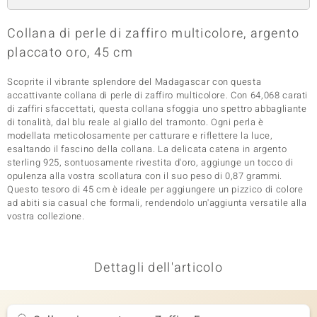
 nell’Arte
Collana di perle di zaffiro multicolore, argento
 MINERALE
placcato oro, 45 cm
Scoprite il vibrante splendore del Madagascar con questa
accattivante collana di perle di zaffiro multicolore. Con 64,068 carati
di zaffiri sfaccettati, questa collana sfoggia uno spettro abbagliante
di tonalità, dal blu reale al giallo del tramonto. Ogni perla è
modellata meticolosamente per catturare e riflettere la luce,
esaltando il fascino della collana. La delicata catena in argento
sterling 925, sontuosamente rivestita d'oro, aggiunge un tocco di
opulenza alla vostra scollatura con il suo peso di 0,87 grammi.
Questo tesoro di 45 cm è ideale per aggiungere un pizzico di colore
ad abiti sia casual che formali, rendendolo un'aggiunta versatile alla
vostra collezione.
Dettagli dell'articolo