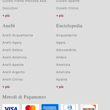
Gioielli Pietre Preziose AAA
Gioielli Apatite
Orecchini
Gioielli Citrino
più
più
Anelli
Enciclopedia
Anelli Acquamarina
Acquamarina
Anelli Agata
Agata
Anelli Ambra
Alessandrite
Anelli Ametista
Ambra
Anelli Apatite
Ametrina
Anelli Argento
Ametista
Anelli Citrino
Apatite
più
più
Metodi di Pagamento