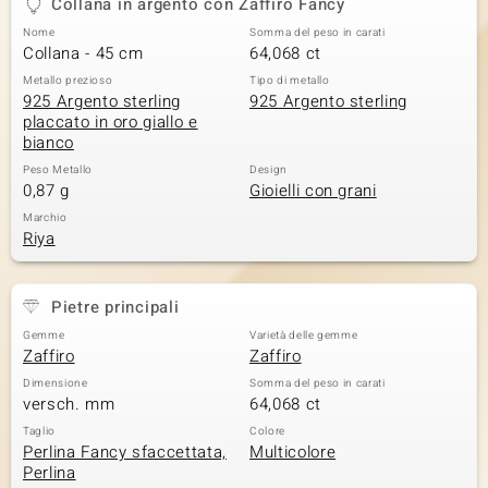
Collana in argento con Zaffiro Fancy
Nome
Somma del peso in carati
Collana - 45 cm
64,068 ct
Metallo prezioso
Tipo di metallo
925 Argento sterling
925 Argento sterling
placcato in oro giallo e
bianco
Peso Metallo
Design
0,87 g
Gioielli con grani
Marchio
Riya
Pietre principali
Gemme
Varietà delle gemme
Zaffiro
Zaffiro
Dimensione
Somma del peso in carati
versch. mm
64,068 ct
Taglio
Colore
Perlina Fancy sfaccettata,
Multicolore
Perlina