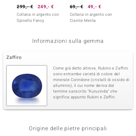
299,- €
249,- €
69,- €
49,- €
499,-
Collana in argento con
Collana in argento con
Collana
Spinello Fancy
Cianite Menta
Tormal
Informazioni sulla gemma
Zaffiro
Come giá detto altrove, Rubino e Zaffiro
sono entrambe varietá di colore del
minerale Corindone (cristalli di ossido di
alluminio), il cui nome deriva dal
termine sanscrito "Kuruvinda" che
significa appunto Rubini e Zaffiri.
Origine delle pietre principali