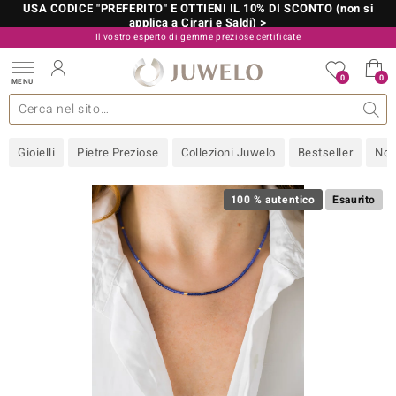
USA CODICE "PREFERITO" E OTTIENI IL 10% DI SCONTO (non si
applica a Cirari e Saldi) >
Il vostro esperto di gemme preziose certificate
800 986 787
0
0
MENU
 collezioni
 gioielli
tre più importanti
 preziose
Acquistare in diretta
Design
Informazioni generali
Pietre preziose per colore
Metallo prezioso
Approfondimenti
Juwelo
Misure anelli
Pietre preziose
Consigli
old
Gioielli
Pietre Preziose
Collezioni Juwelo
Bestseller
Nov
NI
 with Love
100 % autentico
Esaurito
Nature
rong
 Boutique
ana