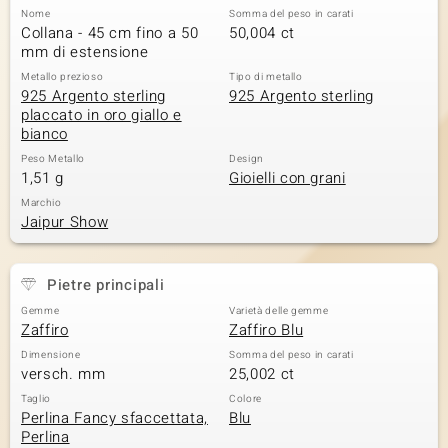
Nome
Somma del peso in carati
 nell’Arte
Collana - 45 cm fino a 50
50,004 ct
mm di estensione
 MINERALE
Metallo prezioso
Tipo di metallo
925 Argento sterling
925 Argento sterling
placcato in oro giallo e
bianco
Peso Metallo
Design
1,51 g
Gioielli con grani
Marchio
Jaipur Show
Pietre principali
Gemme
Varietà delle gemme
Zaffiro
Zaffiro Blu
Dimensione
Somma del peso in carati
versch. mm
25,002 ct
Taglio
Colore
Perlina Fancy sfaccettata,
Blu
Perlina