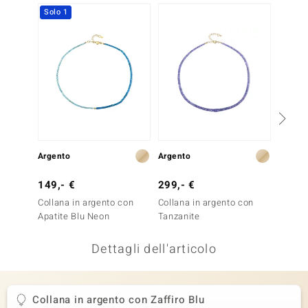
Solo 1
Solo 1
remonti
uca
uwelo
NO Collection
nts by de Melo
Argento
Argento
Argent
va
149,- €
299,- €
199,-
otenier
Collana in argento con
Collana in argento con
Collan
Apatite Blu Neon
Tanzanite
Tanzan
Dettagli dell'articolo
Collana in argento con Zaffiro Blu
 Classics