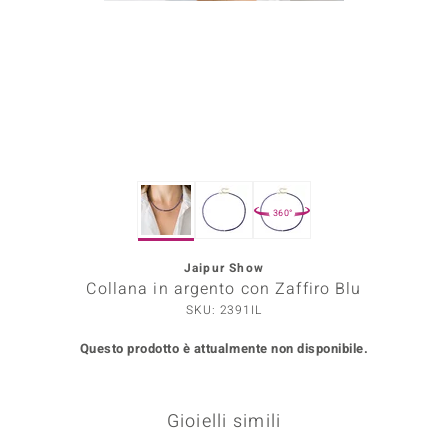
Prince Designs
o
Chic
LINSELL SELECTION
360°
n Vogue
Jaipur Show
 Show
Collana in argento con Zaffiro Blu
o Paraíso
SKU: 2391IL
Questo prodotto è attualmente non disponibile.
Essential
me del Boss
Gioielli simili
 Diamonds