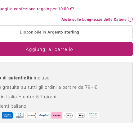
Anelli in Misura 26
onio
Crisoprasio
ungi la confezione regalo per
10,00 €
?
Anelli in Misura 29
de
Fluorite
Aiuto sulle Lunghezze delle Catene
Creation
Novità
zzuli
Onice
Gioielli in più varianti
Disponibile in
Argento sterling
Rodolite
se
Tormalina
Aggiungi al carrello
o di autenticità
incluso
gratuita su tutti gli ordini a partire da 79,- €
 in
Italia
entro 5-7 giorni
ienti italiano