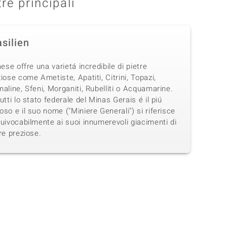
tre principali
silien
aese offre una varietá incredibile di pietre
iose come Ametiste, Apatiti, Citrini, Topazi,
aline, Sfeni, Morganiti, Rubelliti o Acquamarine.
utti lo stato federale del Minas Gerais é il piú
so e il suo nome ("Miniere Generali") si riferisce
uivocabilmente ai suoi innumerevoli giacimenti di
re preziose.