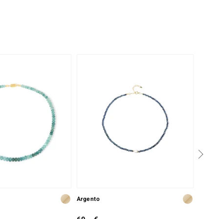
Argento
Argent