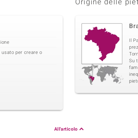
Origine delle pie
Bra
Il P
zione
prez
 usato per creare o
Torm
Su t
famo
ineq
piet
All'articolo