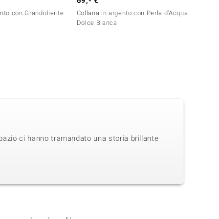
69,- €
99,- 
ento con Grandidierite
Collana in argento con Perla d'Acqua
Collan
Dolce Bianca
Brasil
opazio ci hanno tramandato una storia brillante