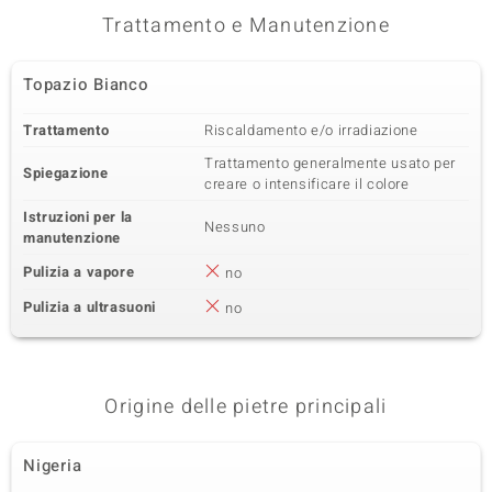
Zircone
6 à 1 mm
Trattamento e Manutenzione
Somma del peso in carati
Taglio
0,038 ct
Taglio rotondo
Topazio Bianco
Montatura
Origine
Incastonatura a griffe
Tanzania
Trattamento
Riscaldamento e/o irradiazione
Trattamento generalmente usato per
Spiegazione
creare o intensificare il colore
Istruzioni per la
Nessuno
manutenzione
Pulizia a vapore
no
Pulizia a ultrasuoni
no
Origine delle pietre principali
Nigeria