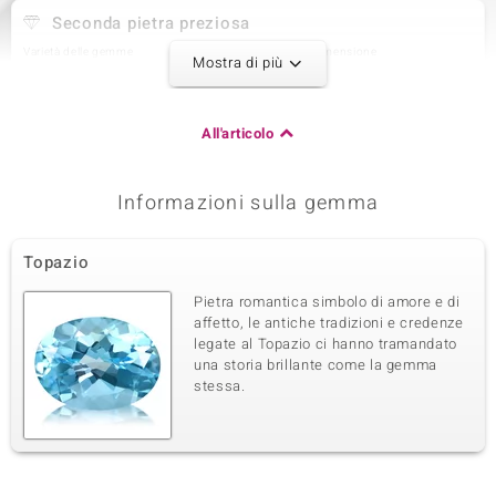
Seconda pietra preziosa
Varietà delle gemme
Quantità e dimensione
Mostra di più
Topazio Bianco
1 à 3 mm
Somma del peso in carati
Taglio
0,117 ct
Taglio rotondo
All'articolo
Montatura
Origine
Incastonatura a griffe
Nigeria
Informazioni sulla gemma
Terza pietra preziosa
Topazio
Varietà delle gemme
Quantità e dimensione
Zircone
36 à 1,2 mm
Pietra romantica simbolo di amore e di
Somma del peso in carati
Taglio
affetto, le antiche tradizioni e credenze
0,356 ct
Taglio rotondo
legate al Topazio ci hanno tramandato
una storia brillante come la gemma
Montatura
Origine
Incastonatura a griffe
stessa.
Tanzania
Quarta pietra preziosa
Varietà delle gemme
Quantità e dimensione