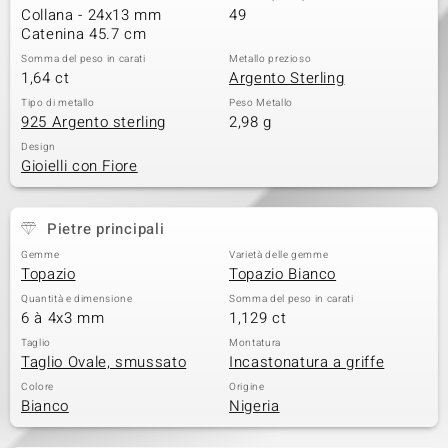
Collana - 24x13 mm
49
 nell’Arte
Catenina 45.7 cm
Somma del peso in carati
Metallo prezioso
 MINERALE
1,64 ct
Argento Sterling
Tipo di metallo
Peso Metallo
925 Argento sterling
2,98 g
Design
Gioielli con Fiore
Pietre principali
Gemme
Varietà delle gemme
Topazio
Topazio Bianco
Quantità e dimensione
Somma del peso in carati
6 à 4x3 mm
1,129 ct
Taglio
Montatura
Taglio Ovale, smussato
Incastonatura a griffe
Colore
Origine
Bianco
Nigeria