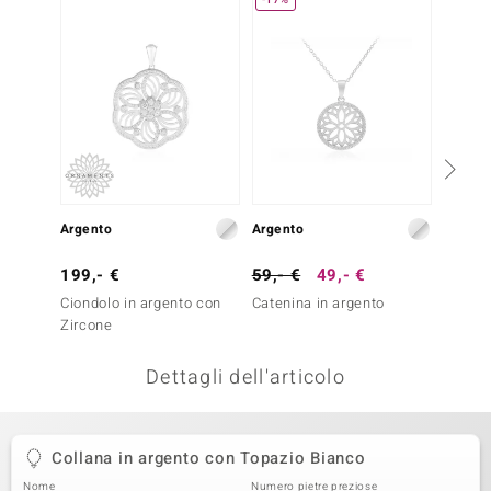
remonti
uca
uwelo
NO Collection
nts by de Melo
Argento
Argento
Argent
va
199,- €
59,- €
49,- €
79,- 
otenier
Ciondolo in argento con
Catenina in argento
Collan
Zircone
Topazi
Dettagli dell'articolo
Collana in argento con Topazio Bianco
 Classics
Nome
Numero pietre preziose