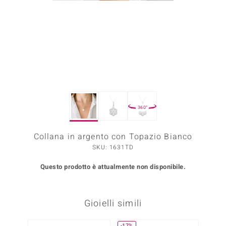
Prince Designs
o
Chic
LINSELL SELECTION
360°
n Vogue
Collana in argento con Topazio Bianco
 Show
SKU: 1631TD
o Paraíso
Questo prodotto è attualmente non disponibile.
Essential
me del Boss
Gioielli simili
 Diamonds
-17%