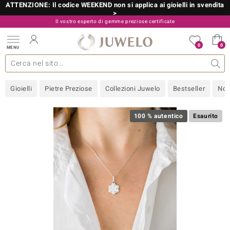
ATTENZIONE: Il codice WEEKEND non si applica ai gioielli in svendita
>
Il vostro esperto di gemme preziose certificate
800 986 787
0
0
MENU
 collezioni
 gioielli
tre più importanti
 preziose
Acquistare in diretta
Design
Informazioni generali
Pietre preziose per colore
Metallo prezioso
Approfondimenti
Juwelo
Misure anelli
Pietre preziose
Consigli
old
Gioielli
Pietre Preziose
Collezioni Juwelo
Bestseller
Nov
NI
 with Love
100 % autentico
Esaurito
Nature
rong
 Boutique
ana