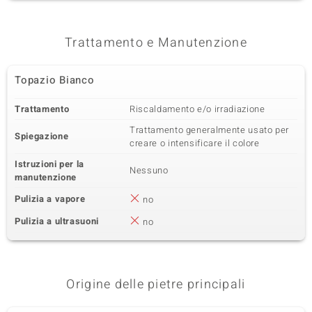
Quarta pietra preziosa
Varietà delle gemme
Quantità e dimensione
Topazio Bianco
7 à 3 mm
Trattamento e Manutenzione
Somma del peso in carati
Taglio
0,819 ct
Taglio rotondo
Topazio Bianco
Montatura
Origine
Incastonatura a griffe
Nigeria
Trattamento
Riscaldamento e/o irradiazione
Trattamento generalmente usato per
Spiegazione
creare o intensificare il colore
Istruzioni per la
Nessuno
manutenzione
Pulizia a vapore
no
Pulizia a ultrasuoni
no
Origine delle pietre principali