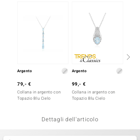
remonti
uca
uwelo
NO Collection
nts by de Melo
Argento
Argento
Argent
va
79,- €
99,- €
79,- 
otenier
Collana in argento con
Collana in argento con
Collan
Topazio Blu Cielo
Topazio Blu Cielo
Topazi
Dettagli dell'articolo
 Classics