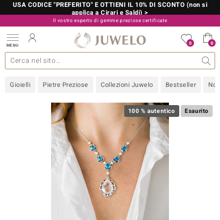
USA CODICE "PREFERITO" E OTTIENI IL 10% DI SCONTO (non si
applica a Cirari e Saldi) >
Il vostro esperto di gemme preziose certificate
800 986 787
0
0
MENU
 collezioni
 gioielli
tre più importanti
 preziose
Acquistare in diretta
Design
Informazioni generali
Pietre preziose per colore
Metallo prezioso
Approfondimenti
Juwelo
Misure anelli
Pietre preziose
Consigli
old
Gioielli
Pietre Preziose
Collezioni Juwelo
Bestseller
Nov
NI
 with Love
100 % autentico
Esaurito
Nature
rong
 Boutique
ana