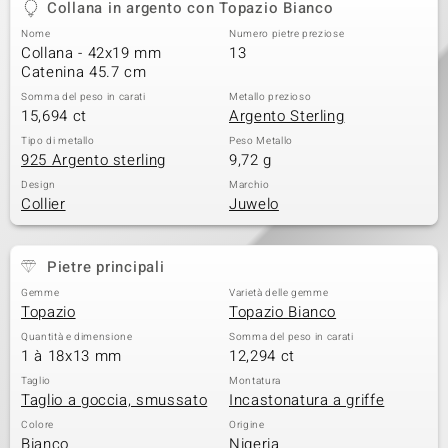
Collana in argento con Topazio Bianco
 nell’Arte
Nome
Numero pietre preziose
Collana - 42x19 mm
13
 MINERALE
Catenina 45.7 cm
Somma del peso in carati
Metallo prezioso
15,694 ct
Argento Sterling
Tipo di metallo
Peso Metallo
925 Argento sterling
9,72 g
Design
Marchio
Collier
Juwelo
Pietre principali
Gemme
Varietà delle gemme
Topazio
Topazio Bianco
Quantità e dimensione
Somma del peso in carati
1 à 18x13 mm
12,294 ct
Taglio
Montatura
Taglio a goccia, smussato
Incastonatura a griffe
Colore
Origine
Bianco
Nigeria