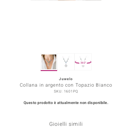
Prince Designs
o
Chic
LINSELL SELECTION
360°
n Vogue
Juwelo
 Show
Collana in argento con Topazio Bianco
o Paraíso
SKU: 1601PQ
Questo prodotto è attualmente non disponibile.
Essential
me del Boss
Gioielli simili
 Diamonds