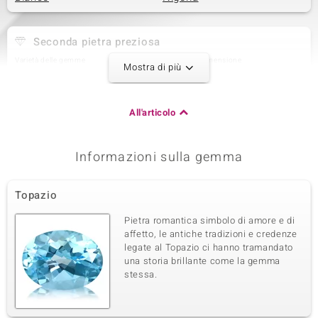
Seconda pietra preziosa
Varietà delle gemme
Quantità e dimensione
Mostra di più
Topazio Blu Svizzero
1 à 7x5 mm
Somma del peso in carati
Taglio
0,716 ct
Taglio a goccia
All'articolo
Montatura
Origine
Incastonatura a griffe
Brasilien
Informazioni sulla gemma
Terza pietra preziosa
Topazio
Varietà delle gemme
Quantità e dimensione
Topazio Blu Svizzero
4 à 6x4 mm
Pietra romantica simbolo di amore e di
Somma del peso in carati
Taglio
affetto, le antiche tradizioni e credenze
1,865 ct
Taglio a goccia
legate al Topazio ci hanno tramandato
una storia brillante come la gemma
Montatura
Origine
Incastonatura a griffe
stessa.
Brasilien