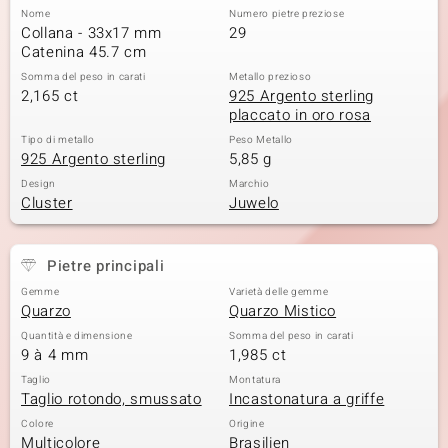
Nome
Numero pietre preziose
 nell’Arte
Collana - 33x17 mm
29
Catenina 45.7 cm
 MINERALE
Somma del peso in carati
Metallo prezioso
2,165 ct
925 Argento sterling
placcato in oro rosa
Tipo di metallo
Peso Metallo
925 Argento sterling
5,85 g
Design
Marchio
Cluster
Juwelo
Pietre principali
Gemme
Varietà delle gemme
Quarzo
Quarzo Mistico
Quantità e dimensione
Somma del peso in carati
9 à 4 mm
1,985 ct
Taglio
Montatura
Taglio rotondo, smussato
Incastonatura a griffe
Colore
Origine
Multicolore
Brasilien