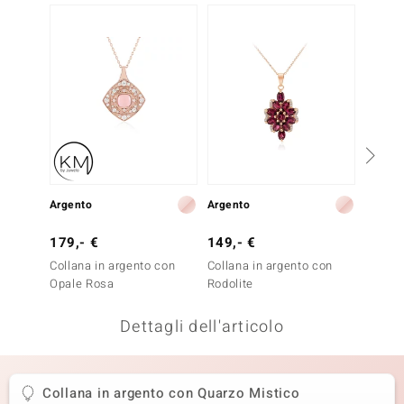
remonti
uca
uwelo
NO Collection
nts by de Melo
Argento
Argento
Argent
va
179,- €
149,- €
149,-
otenier
Collana in argento con
Collana in argento con
Collan
Opale Rosa
Rodolite
Pietra
Dettagli dell'articolo
Collana in argento con Quarzo Mistico
 Classics