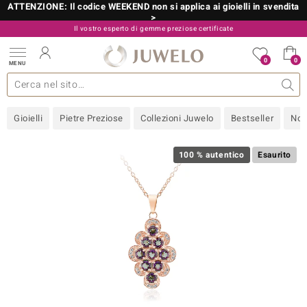
ATTENZIONE: Il codice WEEKEND non si applica ai gioielli in svendita
>
Il vostro esperto di gemme preziose certificate
800 986 787
0
0
MENU
 collezioni
 gioielli
tre più importanti
 preziose
Acquistare in diretta
Design
Informazioni generali
Pietre preziose per colore
Metallo prezioso
Approfondimenti
Juwelo
Misure anelli
Pietre preziose
Consigli
old
Gioielli
Pietre Preziose
Collezioni Juwelo
Bestseller
Nov
NI
 with Love
100 % autentico
Esaurito
Nature
rong
 Boutique
ana