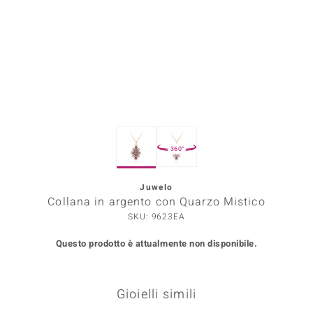
Prince Designs
o
Chic
LINSELL SELECTION
360°
n Vogue
Juwelo
 Show
Collana in argento con Quarzo Mistico
o Paraíso
SKU: 9623EA
Questo prodotto è attualmente non disponibile.
Essential
me del Boss
Gioielli simili
 Diamonds