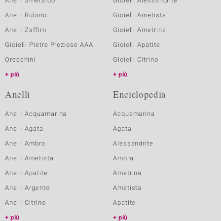
Anelli Smeraldo
Gioielli Alessandrite
Anelli Rubino
Gioielli Ametista
Anelli Zaffiro
Gioielli Ametrina
Gioielli Pietre Preziose AAA
Gioielli Apatite
Orecchini
Gioielli Citrino
più
più
Anelli
Enciclopedia
Anelli Acquamarina
Acquamarina
Anelli Agata
Agata
Anelli Ambra
Alessandrite
Anelli Ametista
Ambra
Anelli Apatite
Ametrina
Anelli Argento
Ametista
Anelli Citrino
Apatite
più
più