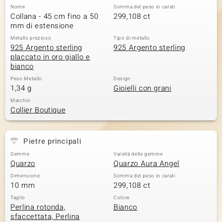
Nome
Somma del peso in carati
 nell’Arte
Collana - 45 cm fino a 50
299,108 ct
mm di estensione
 MINERALE
Metallo prezioso
Tipo di metallo
925 Argento sterling
925 Argento sterling
placcato in oro giallo e
bianco
Peso Metallo
Design
1,34 g
Gioielli con grani
Marchio
Collier Boutique
Pietre principali
Gemme
Varietà delle gemme
Quarzo
Quarzo Aura Angel
Dimensione
Somma del peso in carati
10 mm
299,108 ct
Taglio
Colore
Perlina rotonda,
Bianco
sfaccettata, Perlina