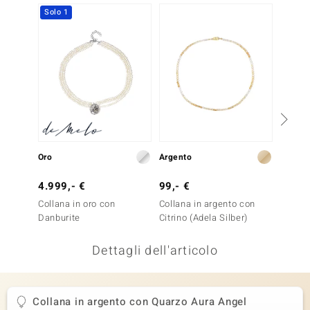
Solo 1
remonti
uca
uwelo
NO Collection
nts by de Melo
Oro
Argento
Argent
va
4.999,- €
99,- €
149,-
otenier
Collana in oro con
Collana in argento con
Collan
Danburite
Citrino (Adela Silber)
Zircon
Dettagli dell'articolo
Collana in argento con Quarzo Aura Angel
 Classics