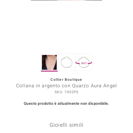
Prince Designs
o
Chic
LINSELL SELECTION
360°
n Vogue
Collier Boutique
 Show
Collana in argento con Quarzo Aura Angel
o Paraíso
SKU: 7492PS
Questo prodotto è attualmente non disponibile.
Essential
me del Boss
Gioielli simili
 Diamonds