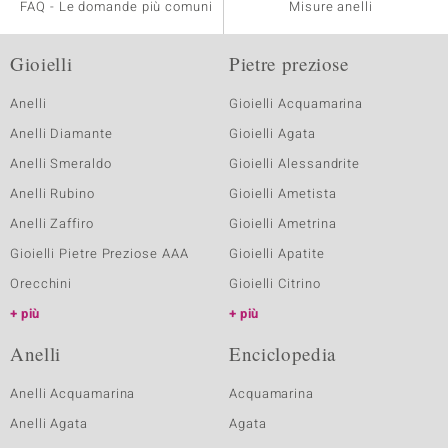
FAQ - Le domande più comuni
Misure anelli
Gioielli
Pietre preziose
Anelli
Gioielli Acquamarina
Anelli Diamante
Gioielli Agata
Anelli Smeraldo
Gioielli Alessandrite
Anelli Rubino
Gioielli Ametista
Anelli Zaffiro
Gioielli Ametrina
Gioielli Pietre Preziose AAA
Gioielli Apatite
Orecchini
Gioielli Citrino
più
più
Anelli
Enciclopedia
Anelli Acquamarina
Acquamarina
Anelli Agata
Agata