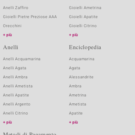
Anelli Zaffiro
Gioielli Ametrina
Gioielli Pietre Preziose AAA
Gioielli Apatite
Orecchini
Gioielli Citrino
più
più
Anelli
Enciclopedia
Anelli Acquamarina
Acquamarina
Anelli Agata
Agata
Anelli Ambra
Alessandrite
Anelli Ametista
Ambra
Anelli Apatite
Ametrina
Anelli Argento
Ametista
Anelli Citrino
Apatite
più
più
Metodi di Pagamento