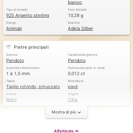
bianco
 nell’Arte
Tipo di metallo
Peso Metallo
925 Argento sterling
10,28 g
 MINERALE
Design
Marchio
Animali
Adela Silber
Pietre principali
Gemme
Varietà delle gemme
Peridoto
Peridoto
Quantità e dimensione
Somma del peso in carati
1 à 1,5 mm
0,012 ct
Taglio
Montatura
Taglio rotondo, smussato
pavé
Colore
Origine
Nero
Cina
Mostra di più
Seconda pietra preziosa
Varietà delle gemme
Quantità e dimensione
All'articolo
Zaffiro Nero
78 à versch. mm