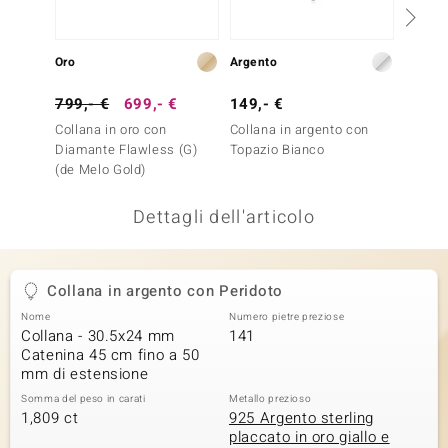
remonti
Oro
Argento
Oro
uca
799,- €
699,- €
149,- €
499,-
uwelo
Collana in oro con
Collana in argento con
Collana
NO Collection
Diamante Flawless (G)
Topazio Bianco
Diaman
(de Melo Gold)
nts by de Melo
Dettagli dell'articolo
va
otenier
Collana in argento con Peridoto
Nome
Numero pietre preziose
Collana - 30.5x24 mm
141
Catenina 45 cm fino a 50
mm di estensione
Somma del peso in carati
Metallo prezioso
1,809 ct
925 Argento sterling
placcato in oro giallo e
 Classics