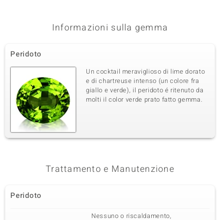
Somma del peso in carati
Taglio
1,082 ct
Taglio rotondo
Informazioni sulla gemma
Montatura
Origine
pavé
Cina
Peridoto
Terza pietra preziosa
Un cocktail meraviglioso di lime dorato
e di chartreuse intenso (un colore fra
Varietà delle gemme
Quantità e dimensione
giallo e verde), il peridoto é ritenuto da
Zircone
62 à versch. mm
molti il color verde prato fatto gemma.
Somma del peso in carati
Taglio
0,715 ct
Taglio rotondo
Montatura
Origine
pavé
Nigeria
Trattamento e Manutenzione
Peridoto
Nessuno o riscaldamento,