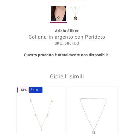
Prince Designs
Adela Silber
o
Collana in argento con Peridoto
SKU: 5804UQ
Chic
Questo prodotto è attualmente non disponibile.
LINSELL SELECTION
n Vogue
Gioielli simili
 Show
-13%
Solo 1
o Paraíso
Essential
me del Boss
 Diamonds