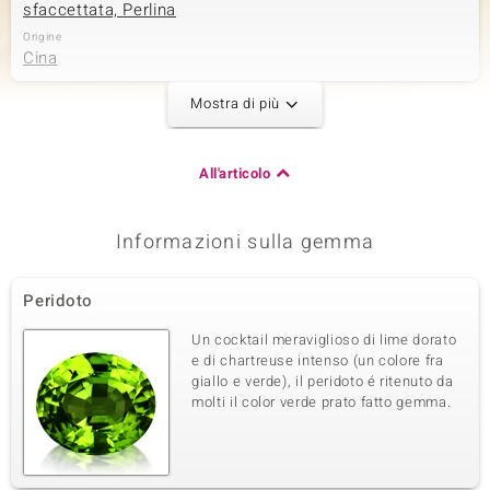
sfaccettata, Perlina
Origine
Cina
Mostra di più
Seconda pietra preziosa
Varietà delle gemme
Dimensione
All'articolo
Topazio Bianco
versch. mm
Somma del peso in carati
Taglio
15,866 ct
Perlina rotonda,
Informazioni sulla gemma
sfaccettata
Origine
Madagascar
Peridoto
Un cocktail meraviglioso di lime dorato
Terza pietra preziosa
e di chartreuse intenso (un colore fra
giallo e verde), il peridoto é ritenuto da
Varietà delle gemme
Dimensione
molti il color verde prato fatto gemma.
Ematite Dorata
2 mm
Somma del peso in carati
Taglio
2,052 ct
Perlina rotonda
Origine