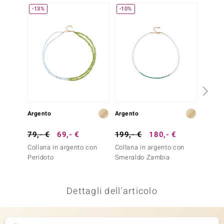
-13%
-10%
remonti
uca
uwelo
NO Collection
nts by de Melo
Argento
Argento
Argent
va
79,- €
69,- €
199,- €
180,- €
129,-
otenier
Collana in argento con
Collana in argento con
Collan
Peridoto
Smeraldo Zambia
Berillo
Dettagli dell'articolo
 Classics