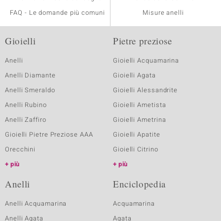
FAQ - Le domande più comuni
Misure anelli
Gioielli
Pietre preziose
Anelli
Gioielli Acquamarina
Anelli Diamante
Gioielli Agata
Anelli Smeraldo
Gioielli Alessandrite
Anelli Rubino
Gioielli Ametista
Anelli Zaffiro
Gioielli Ametrina
Gioielli Pietre Preziose AAA
Gioielli Apatite
Orecchini
Gioielli Citrino
più
più
Anelli
Enciclopedia
Anelli Acquamarina
Acquamarina
Anelli Agata
Agata