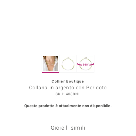
Prince Designs
o
Chic
LINSELL SELECTION
360°
n Vogue
Collier Boutique
 Show
Collana in argento con Peridoto
o Paraíso
SKU: 4088NL
Questo prodotto è attualmente non disponibile.
Essential
me del Boss
Gioielli simili
 Diamonds