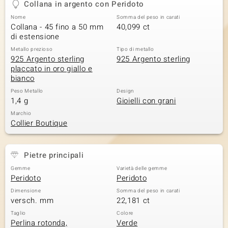
Collana in argento con Peridoto
 nell’Arte
Nome
Somma del peso in carati
Collana - 45 fino a 50 mm
40,099 ct
 MINERALE
di estensione
Metallo prezioso
Tipo di metallo
925 Argento sterling
925 Argento sterling
placcato in oro giallo e
bianco
Peso Metallo
Design
1,4 g
Gioielli con grani
Marchio
Collier Boutique
Pietre principali
Gemme
Varietà delle gemme
Peridoto
Peridoto
Dimensione
Somma del peso in carati
versch. mm
22,181 ct
Taglio
Colore
Perlina rotonda,
Verde