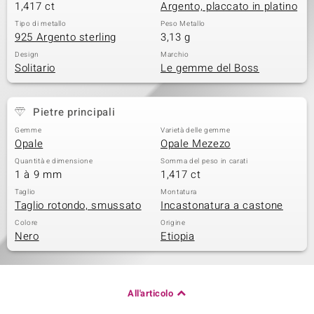
1,417 ct
Argento, placcato in platino
Tipo di metallo
Peso Metallo
925 Argento sterling
3,13 g
Design
Marchio
Solitario
Le gemme del Boss
Pietre principali
Gemme
Varietà delle gemme
Opale
Opale Mezezo
Quantità e dimensione
Somma del peso in carati
1 à 9 mm
1,417 ct
Taglio
Montatura
Taglio rotondo, smussato
Incastonatura a castone
Colore
Origine
Nero
Etiopia
All'articolo