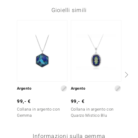
Gioielli simili
Argento
Argento
Argent
99,- €
99,- €
149,-
Collana in argento con
Collana in argento con
Collan
Gemma
Quarzo Mistico Blu
Smeral
Melo)
Informazioni sulla gemma