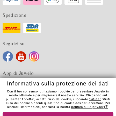
Spedizione
Seguici su
App di Juwelo
Informativa sulla protezione dei dati
Con il tuo consenso, utilizziamo i cookie per presentare Juwelo in
modo ottimale e per migliorare il nostro servizio. Cliccando sul
pulsante "Accetta", accetti l'uso dei cookie, cliccando
"Rifuta"
rifiuti
Condizioni generali di vendita
Informativa Privacy
Cookies
l'uso dei cookie o decidi quale tipo di cookie desideri accettare. Per
Note legali
Contatti
Recedere dal contratto
ulteriori informazioni, consulta la nostra
politica sulla privacy
.
Visit our stores in other countries: