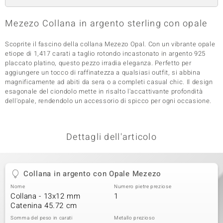
 nell’Arte
Mezezo Collana in argento sterling con opale
 MINERALE
Scoprite il fascino della collana Mezezo Opal. Con un vibrante opale
etiope di 1,417 carati a taglio rotondo incastonato in argento 925
placcato platino, questo pezzo irradia eleganza. Perfetto per
aggiungere un tocco di raffinatezza a qualsiasi outfit, si abbina
magnificamente ad abiti da sera o a completi casual chic. Il design
esagonale del ciondolo mette in risalto l'accattivante profondità
dell'opale, rendendolo un accessorio di spicco per ogni occasione.
Dettagli dell'articolo
Collana in argento con Opale Mezezo
Nome
Numero pietre preziose
Collana - 13x12 mm
1
Catenina 45.72 cm
Somma del peso in carati
Metallo prezioso