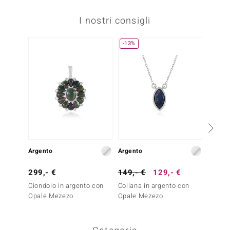
I nostri consigli
-13%
Argento
Argento
Argent
299,- €
149,- €
129,- €
299,-
Ciondolo in argento con
Collana in argento con
Ciondo
Opale Mezezo
Opale Mezezo
Opale 