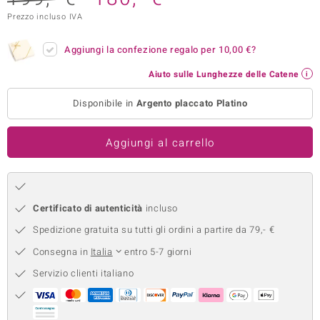
Prezzo incluso IVA
remonti
uca
Aggiungi la confezione regalo per
10,00 €
?
Aiuto sulle Lunghezze delle Catene
uwelo
Disponibile in
Argento placcato Platino
NO Collection
nts by de Melo
Aggiungi al carrello
va
otenier
Certificato di autenticità
incluso
Spedizione gratuita su tutti gli ordini a partire da 79,- €
Consegna in
Italia
entro 5-7 giorni
Servizio clienti italiano
 Classics