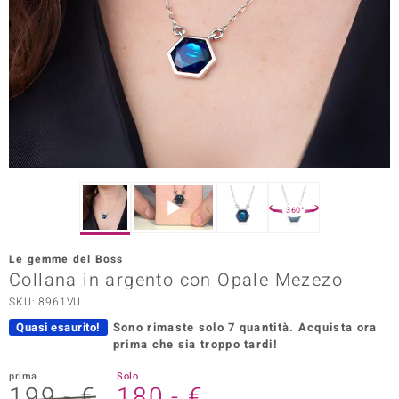
Prince Designs
o
Chic
LINSELL SELECTION
n Vogue
360°
 Show
Le gemme del Boss
Collana in argento con Opale Mezezo
o Paraíso
SKU: 8961VU
Essential
Quasi esaurito!
Sono rimaste solo 7 quantità.
Acquista ora
prima che sia troppo tardi!
me del Boss
prima
Solo
 Diamonds
199,- €
180,- €